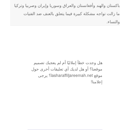
باكستان والهند وأفغانستان والعراق وسوريا وإيران وصربيا وتركيا
ما زالت تواجه مشكلة كبيرة فيما يتعلق بالعنف ضد الفتيات
والنساء.
هل وجدت خطأ إملائيًا أم لم يعجبك تصميم
موقعنا؟ أو هل لديك أي تعليقات أخرى حول
موقع lasharaffiljareemah.net؟ يرجى
إعلامنا!