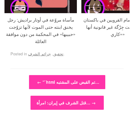
م أمام القرويين في باكستان
مأساة مروّعة في أوتار براديش: رجل
لنت جِرْگة غير قانونية أنها
يخنق ابنته حتى الموت لأنها تزوّجت
«كاري»
«حبيبها» في المحكمة من دون موافقة
العائلة
.
تحقيق
,
جرائم الشرف
Posted in
Post navigation
“`html تم القبض على المشتبه…
←
→
قتل الشرف في إيران: امرأة…