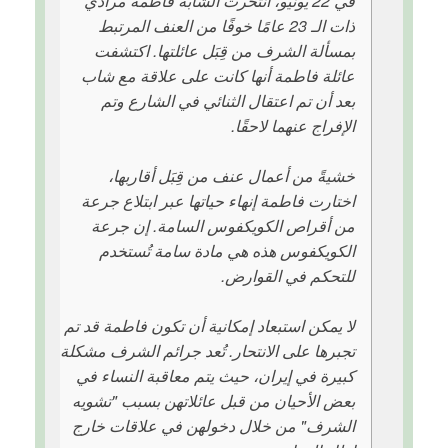
في 22 يونيو، انتحرت الشابة فاطمة مرادي
ذات الـ 23 عامًا خوفًا من العنف المرتبط
بمسألة الشرف من قِبَل عائلتها. اكتشفت
عائلة فاطمة أنها كانت على علاقة مع شاب
بعد أن تم اعتقال الثنائي في الشارع وتم
الإفراج عنهما لاحقًا.
خشيةً من أعمال عنف من قِبَل أقاربها،
اختارت فاطمة إنهاء حياتها عبر ابتلاع جرعة
من أقراص الكويكفوس السامة. إن جرعة
الكويكفوس هذه هي مادة سامة تُستخدم
للتحكم في القوارض.
لا يمكن استبعاد إمكانية أن تكون فاطمة قد تم
تجبرها على الانتحار. تُعد جرائم الشرف مشكلة
كبيرة في إيران، حيث يتم معاقبة النساء في
بعض الأحيان من قبل عائلاتهن بسبب "تشويه
الشرف" من خلال دخولهن في علاقات خارج