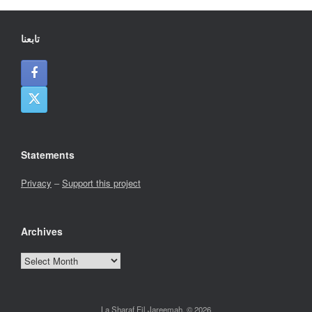
تابعنا
Statements
Privacy
–
Support this project
Archives
Archives
La Sharaf Fil Jareemah, © 2026