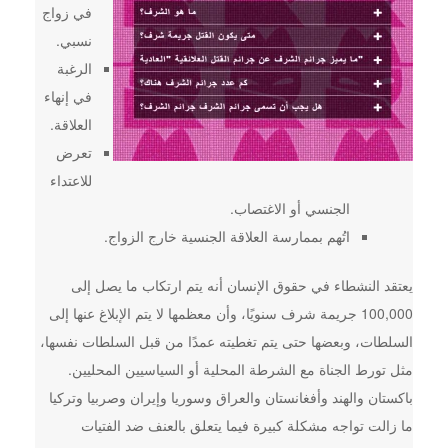
في زواج
نسبي.
الرغبة
في إنهاء
العلاقة.
تعرض
للاعتداء
الجنسي أو الاغتصاب.
اتُهم بممارسة العلاقة الجنسية خارج الزواج.
يعتقد النشطاء في حقوق الإنسان أنه يتم ارتكاب ما يصل إلى
100,000 جريمة شرف سنويًا، وأن معظمها لا يتم الإبلاغ عنها إلى
السلطات، وبعضها حتى يتم تغطيته عمدًا من قبل السلطات نفسها،
مثل تورط الجناة مع الشرطة المحلية أو السياسيين المحليين.
باكستان والهند وأفغانستان والعراق وسوريا وإيران وصربيا وتركيا
ما زالت تواجه مشكلة كبيرة فيما يتعلق بالعنف ضد الفتيات