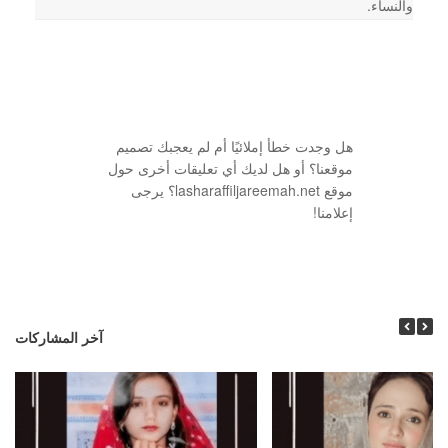
والنساء.
هل وجدت خطأ إملائيًا أم لم يعجبك تصميم
موقعنا؟ أو هل لديك أي تعليقات أخرى حول
موقع lasharaffiljareemah.net؟ يرجى
إعلامنا!
آخر المشاركات