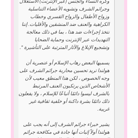
وكره النساء والجنس (عبر الإنترنت) الاستغلال
وجرائم الشرف وتشويه الأعضاء التناسلية
وزواج الأطفال والزواج القسري وخطاب
الكراهية والعنف ضد المنشقين والأقليات. إننا
نتخذ إجراءات ضد هذا ، بما في ذلك معالجة
التهديدات عبر الإنترنت وحماية الضحايا
وتشجيع الإبلاغ والآثار المترتبة على التأشيرة ".
يسميها البعض رهاب الإسلام أو عنصرية أن
هولندا تريد تحسين محاربة جرائم الشرف على
وجه الخصوص ، لكن هذا المنطق معيب لأن
الأشخاص الذين يرتكبون العنف المرتبط
بالشرف ليسوا دائمًا أتباعًا للإسلام ، ولا يفعلون
ذلك دائمًا بشرة داكنة أو خلفية ثقافية غير
غربية.
يشير خبراء جرائم الشرف إلى أنه يجب على
هولندا أولاً إثبات أنها جادة في مكافحة جرائم