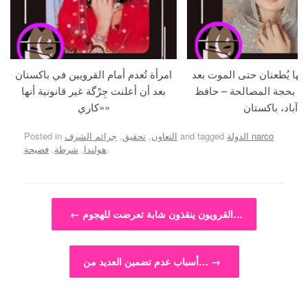
جها يُطعنان حتى الموت بعد
امرأة تُعدم أمام القرويين في باكستان
ما بحجة المصالحة – حافظ
بعد أن أعلنت جِرْگة غير قانونية أنها
آباد، باكستان
«كاري»
الدولة narco
and tagged
التعاون
,
تحقيق
,
جرائم الشرف
Posted in
.
هولندا
,
شرطة
,
فضيحة
Post navigation
القرويون ينقذون شابة تعرضت للهجوم…
←
→
أسباب عدم تضمين العديد من…