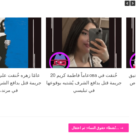
 18 عامًا وشقيق
20 عاماً فاطمة كريمова خُنقت في
لا بالرصاص
جريمة قتل بدافع الشرف يُشتبه بوقوعها
جريمة قتل بدافع الشر
في تبليسي
في مرند، 
→
نُشطاء حقوق النساء: تم اعتقال…