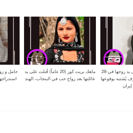
28-عامًا زهره خُنقت على يد زوجها في
ماهك بريت كور (20 عاماً) قُتلت على يد
حامل و زو
ف يُشتبه بوقوعها
عائلتها بعد زواج حب في البنجاب، الهند
استدراجه
إيران