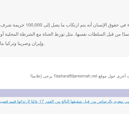
يعتقد النشطاء في حقوق الإ
مدًا من قبل السلطات نفسها، مثل تورط الجناة مع الشرطة المحلية أو ا
وإيران وصربيا وتركيا ما زالت تواجه مشكلة كبيرة فيما يتعلق بالعنف ضد الفتيات والنساء.
lasharaffi؟ يرجى إعلامنا!