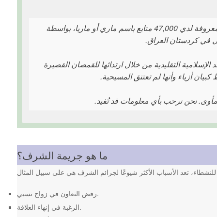
في ليلة الأحد، 6 مارس، قتلت نجمة تيك توك الشهيرة، إيمان سامي مغديد، المعروفة لدي 47,000 متابع باسم ماري أو ماريا، بواسطة
الإسلامية التقليدية من خلال ارتدائها للقمصان القصيرة
كبيان أزياء وأنها لم تعتنق المسيحية.
أوى. نحن نرحب بأي معلومات قد تُفيد.
ما هو جريمة الشرف؟
رفض التعاون في زواج نسبي.
الرغبة في إنهاء العلاقة.