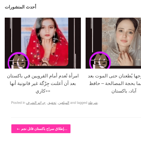
أحدث المنشورات
جها يُطعنان حتى الموت بعد
امرأة تُعدم أمام القرويين في باكستان
ما بحجة المصالحة – حافظ
بعد أن أعلنت جِرْگة غير قانونية أنها
آباد، باكستان
«كاري»
.
شرطة
and tagged
المبلغين
,
تحقيق
,
جرائم الشرف
Posted in
Post navigation
إطلاق سراح باكستان قاتل نجم…
←