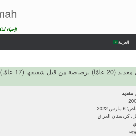
emah
إحياء لذكرى الضحايا لن ندع موتهم يمر دون عقاب!
العربية
 مغديد
رس 2022
يل، كردستان العراق
ي
وجد