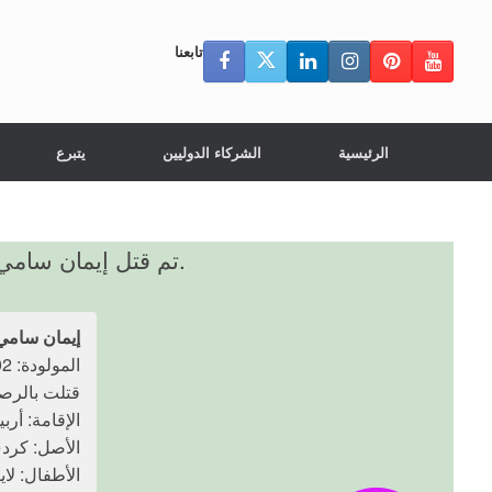
تابعنا
الرئيسية
الشركاء الدوليين
يتبرع
تم قتل إيمان سامي مغديد (20 عامًا) برصاصة من قبل شقيقها (17 عامًا) بسبب ارتدائها للملابس المختصرة على تيك توك.
إيمان سامي
المولودة: 2002
قتلت بالرصاص: 6 ما
الإقامة: أرب
الأصل: كرد
الأطفال: لاي