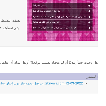
يتم تغطيته ع
هل وجدت خطأ إملائيًا أم لم يعجبك تصميم موقعنا؟ أو هل لديك أي تعليقات أخرى حول موقع ljareemah.net
المصدر:
12-03-2022 tsbnews.com: تم قتل نجمة تيك توك إيمان سامي مغديد بالرصاص من قبل شقيقها البالغ من العمر 17 عامًا لارتدائها قمم قصيرة في جريمة قتل شرفية