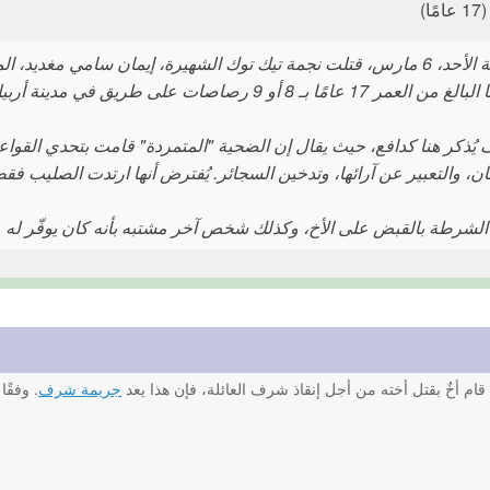
ا)
 عامًا بـ 8 أو 9 رصاصات على طريق في مدينة أربيل في كردستان العراق.
يُذكر هنا كدافع، حيث يقال إن الضحية "المتمردة" قامت بتحدي القواعد 
ن، والتعبير عن آرائها، وتدخين السجائر. يُفترض أنها ارتدت الصليب فقط 
لشرطة بالقبض على الأخ، وكذلك شخص آخر مشتبه بأنه كان يوفّر له م
 أخٌ بقتل أخته من أجل إنقاذ شرف العائلة، فإن هذا يعد
جريمة شرف