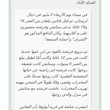
الجناة: الآباء
في مساء يوم الأربعاء 3 مايو، في جبال
لرستان، تم قتل فتاتين تبلغان من العمر 16
و19 عامًا، يدعى ستایش وفرشته منصوري،
على يد أقاربهما. وكان الدافع المذكور هو
"الشرف" و"حماية السمعة".
تم تزويج فرشته بالقوة من ابن عمها عندما
كانت في سن 12 عامًا وكانت أمًا لطفل يبلغ
من العمر 5 سنوات. وستایش كانت شقيقة
زوجها. كانت فرشته غير راضية عن حياتها
المعيشية الفقيرة. كان زوجها مدمنًا على
المخدرات وقضى وقتًا طويلاً في السجن بتهمة
تهريب المخدرات. عاشت فرشته مع ستایش
في منزل والدي زوجها.
انتشرت شائعة في قرية أبولوفا بأن الفتاتين