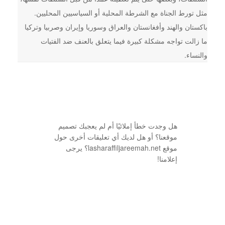
مثل تورط الجناة مع الشرطة المحلية أو السياسيين المحليين.
باكستان والهند وأفغانستان والعراق وسوريا وإيران وصربيا وتركيا
ما زالت تواجه مشكلة كبيرة فيما يتعلق بالعنف ضد الفتيات
والنساء.
هل وجدت خطأ إملائيًا أم لم يعجبك تصميم
موقعنا؟ أو هل لديك أي تعليقات أخرى حول
موقع lasharaffiljareemah.net؟ يرجى
إعلامنا!