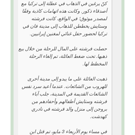
كنّ يرغبن في الذهاب في عطلة إلى تركيا مع
أصدقاء ذكور. وكانت هذه اتهامات كاذبة وفقًا
لمصدر موثوق؛ في الواقع، كانت فرشته
وستایش يخططن للذهاب إلى مدينة فان في
تركيا لحضور حفل غنائي لمغنين إيرانيين.
حصلت فرشته على المال للرحلة من خلال بيع
ذهبها. تحت ضغط العائلة، تم إلغاء الرحلة
المخطط لها.
ذهبت العائلة على ما يبدو إلى مدينة أخرى
للهروب من الشائعات. عندما أعيد سرد نفس
الشائعات القديمة في المدينة، جلب آباء
فرشته وستایش أطفالهم وأحفادهم من
بروجن إلى منزل والد فرشته في نادري
كهدشت.
في مساء يوم الأربعاء 3 مايو، تم قتل ابن