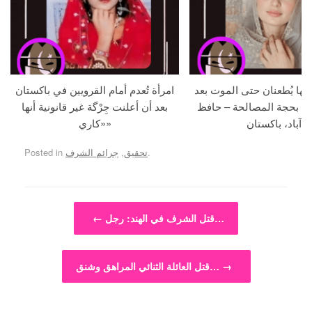
جها يُطعنان حتى الموت بعد
امرأة تُعدم أمام القرويين في باكستان
ما بحجة المصالحة – حافظ
بعد أن أعلنت جِرْگة غير قانونية أنها
آباد، باكستان
«كاري»
.
تحقيق
,
جرائم الشرف
Posted in
Post navigation
قتل الشرف في الهند: رجل…
←
→
قتل العائلة الثنائي المراهق وشنق…