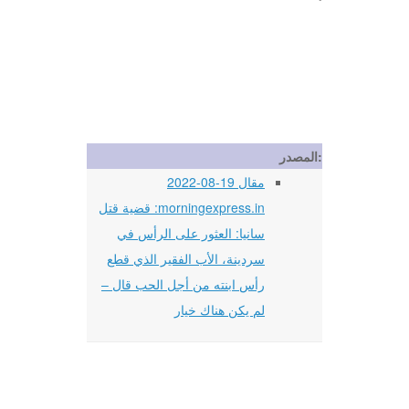
المصدر:
مقال 19-08-2022
morningexpress.in: قضية قتل
سانيا: العثور على الرأس في
سردينة، الأب الفقير الذي قطع
رأس ابنته من أجل الحب قال –
لم يكن هناك خيار