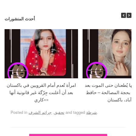
أحدث المنشورات
جها يُطعنان حتى الموت بعد
امرأة تُعدم أمام القرويين في باكستان
ما بحجة المصالحة – حافظ
بعد أن أعلنت جِرْگة غير قانونية أنها
آباد، باكستان
«كاري»
.
شرطة
and tagged
تحقيق
,
جرائم الشرف
Posted in