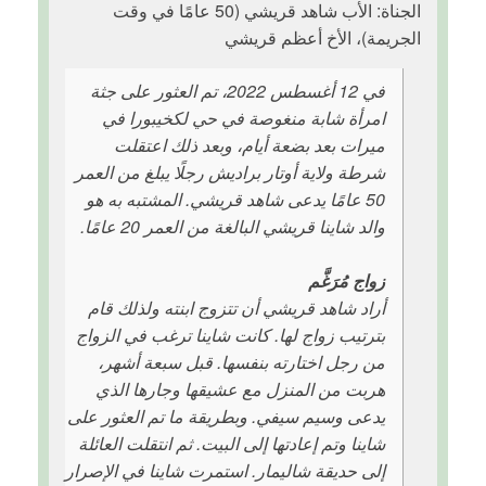
الجناة: الأب شاهد قريشي (50 عامًا في وقت
الجريمة)، الأخ أعظم قريشي
في 12 أغسطس 2022، تم العثور على جثة
امرأة شابة منغوصة في حي لكخيبورا في
ميرات بعد بضعة أيام، وبعد ذلك اعتقلت
شرطة ولاية أوتار براديش رجلًا يبلغ من العمر
50 عامًا يدعى شاهد قريشي. المشتبه به هو
والد شاينا قريشي البالغة من العمر 20 عامًا.
زواج مُرَغَّم
أراد شاهد قريشي أن تتزوج ابنته ولذلك قام
بترتيب زواج لها. كانت شاينا ترغب في الزواج
من رجل اختارته بنفسها. قبل سبعة أشهر،
هربت من المنزل مع عشيقها وجارها الذي
يدعى وسيم سيفي. وبطريقة ما تم العثور على
شاينا وتم إعادتها إلى البيت. ثم انتقلت العائلة
إلى حديقة شاليمار. استمرت شاينا في الإصرار