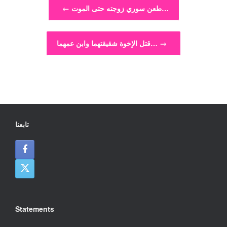
Post navigation
طعن سوري زوجته حتى الموت…
←
→
قتل الإخوة شقيقتهما وابن عمهما…
تابعنا
Statements