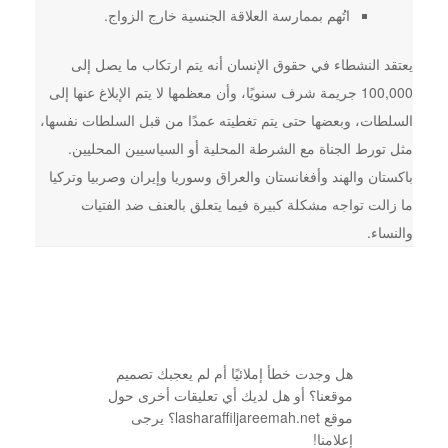
اتُهم بممارسة العلاقة الجنسية خارج الزواج.
يعتقد النشطاء في حقوق الإنسان أنه يتم ارتكاب ما يصل إلى
100,000 جريمة شرف سنويًا، وأن معظمها لا يتم الإبلاغ عنها إلى
السلطات، وبعضها حتى يتم تغطيته عمدًا من قبل السلطات نفسها،
مثل تورط الجناة مع الشرطة المحلية أو السياسيين المحليين.
باكستان والهند وأفغانستان والعراق وسوريا وإيران وصربيا وتركيا
ما زالت تواجه مشكلة كبيرة فيما يتعلق بالعنف ضد الفتيات
والنساء.
هل وجدت خطأ إملائيًا أم لم يعجبك تصميم
موقعنا؟ أو هل لديك أي تعليقات أخرى حول
موقع lasharaffiljareemah.net؟ يرجى
إعلامنا!