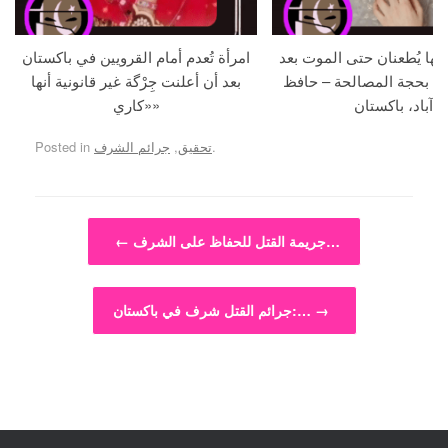
جها يُطعنان حتى الموت بعد
امرأة تُعدم أمام القرويين في باكستان
ما بحجة المصالحة – حافظ
بعد أن أعلنت جِرْگة غير قانونية أنها
آباد، باكستان
«كاري»
.
تحقيق
,
جرائم الشرف
Posted in
Post navigation
جريمة القتل للحفاظ على الشرف…
←
→
جرائم القتل شرف في باكستان:…