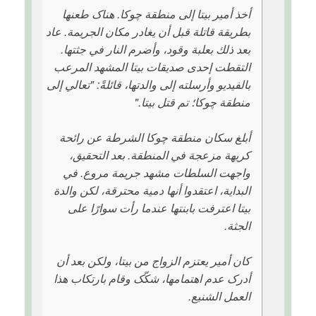
أخذ أمیر بیتا إلى منطقة چوکا. هناک طعنها
بطریقة قاتلة قبل أن یغادر مکان الجریمة. عاد
بعد ذلك بعلبة وقود، وأضرم النار في جثتها.
التقطت إحدى صديقات بیتا المشهد المرعب
بالفیدیو وأرسلته إلى والدتها، قائلةً: "تعالي إلى
منطقة چوکا؛ تم قتل بیتا."
أبلغ سكان منطقة چوکا الشرطة عن رائحة
كریهة مزعجة في المنطقة. بعد التحقیق،
واجهت السلطات مشهد جریمة مروع. في
البداية، اعتقدوا أنها دمیة محترقة، لکن والدة
بیتا اعترفت بابنتها عندما رأت سوارًا على
الجثة.
کان أمیر يعتزم الزواج من بیتا، ولکن بعد أن
أدرک عدم اهتمامها، شکّک وقام بارتکاب هذا
العمل الشنیع.