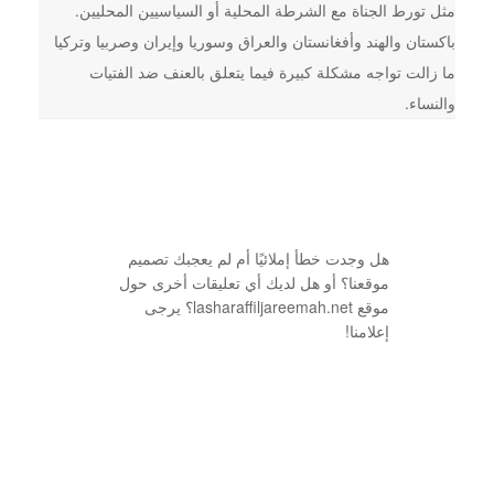
مثل تورط الجناة مع الشرطة المحلية أو السياسيين المحليين.
باكستان والهند وأفغانستان والعراق وسوريا وإيران وصربيا وتركيا
ما زالت تواجه مشكلة كبيرة فيما يتعلق بالعنف ضد الفتيات
والنساء.
هل وجدت خطأ إملائيًا أم لم يعجبك تصميم
موقعنا؟ أو هل لديك أي تعليقات أخرى حول
موقع lasharaffiljareemah.net؟ يرجى
إعلامنا!