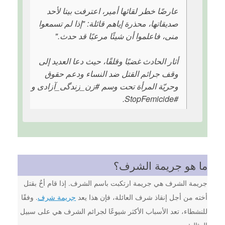
عارضًا خطر لقائها أمیر، اعترفت بیتا لأحد
صدیقاتها، محذرة إیاهم قائلة: "إذا لم تسمعوا
منی، فاعلموا أن شیئًا مرعبًا قد حدث."
أثار الحادث غضبًا وقلقًا، حیث دعا العديد إلى
وقف جرائم القتل ضد النساء ودعم حقوق
وحریّة المرأة تحت وسم #زن_زندگی_آزادی و
#StopFemicide.
ما هو جريمة الشرف؟
جريمة الشرف هي جريمة ارتكبت باسم الشرف. إذا قام أخٌ بقتل
أخته من أجل إنقاذ شرف العائلة، فإن هذا يعد
جريمة شرف
. وفقًا
للنشطاء، تعد الأسباب الأكثر شيوعًا لجرائم الشرف هي على سبيل