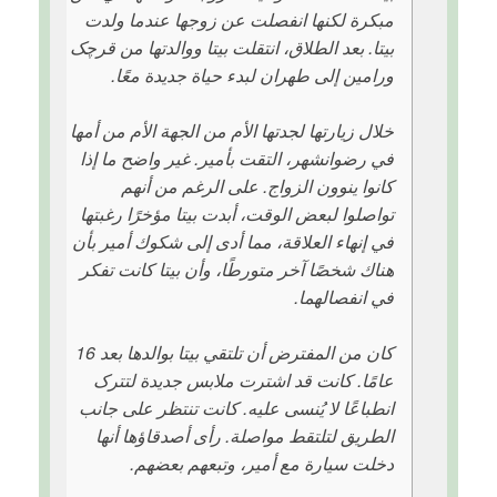
مبكرة لكنها انفصلت عن زوجها عندما ولدت
بیتا. بعد الطلاق، انتقلت بیتا ووالدتها من قرچک
ورامین إلى طهران لبدء حیاة جدیدة معًا.
خلال زیارتها لجدتها الأم من الجهة الأم من أمها
في رضوانشهر، التقت بأمیر. غیر واضح ما إذا
كانوا ينوون الزواج. على الرغم من أنهم
تواصلوا لبعض الوقت، أبدت بیتا مؤخرًا رغبتها
في إنهاء العلاقة، مما أدى إلى شکوك أمیر بأن
هناك شخصًا آخر متورطًا، وأن بیتا كانت تفکر
في انفصالهما.
کان من المفترض أن تلتقي بیتا بوالدها بعد 16
عامًا. کانت قد اشترت ملابس جدیدة لتترک
انطباعًا لا یُنسى علیه. کانت تنتظر على جانب
الطریق لتلتقط مواصلة. رأى أصدقاؤها أنها
دخلت سیارة مع أمیر، وتبعهم بعضهم.