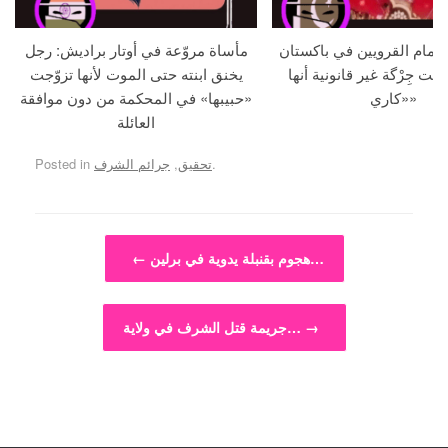
م أمام القرويين في باكستان
مأساة مروّعة في أوتار براديش: رجل
لنت جِرْگة غير قانونية أنها
يخنق ابنته حتى الموت لأنها تزوّجت
«كاري»
«حبيبها» في المحكمة من دون موافقة
العائلة
.
تحقيق
,
جرائم الشرف
Posted in
Post navigation
هجوم بقنبلة يدوية في برلين…
←
→
جريمة قتل الشرف في ولاية…