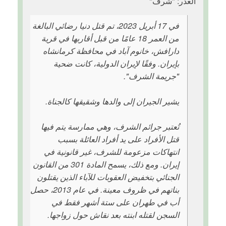
العذر: "شرف"
في 17 أبريل 2023، تم قتل دنيا رضائي البالغة
من العمر 18 عامًا من قبل أقاربها في قرية
دارافش، خانوم آباد في محافظة كرمانشاه
بإيران. وفقًا لإيران الدولية، كانت ضحية
"جريمة الشرف".
يشير الجيران إلى والدها وشقيقها كالجناة.
تُعتبر جرائم الشرف، وهي ممارسة يتم فيها
قتل الأفراد على يد أفراد العائلة بسبب
انتهاكات مزعومة للشرف، غير قانونية في
إيران. ومع ذلك، يسمح المادة 301 من القانون
الجنائي بتخفيض العقوبات للآباء الذين يقتلون
بناتهم في ظروف معينة. في عام 2013، حصل
أب في طهران على ستة أشهر فقط في
السجن لقتله ابنته بعد نقاش حول زواجها.