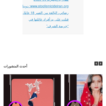
www.stopfemicideiran.org: دونيا
رضائي، البالغة من العمر 18 عامًا،
قتلت على يد أفراد عائلتها في
“جريمة الشرف”
أحدث المنشورات