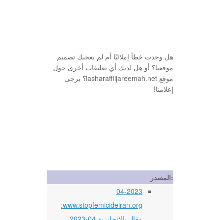
هل وجدت خطأ إملائيًا أم لم يعجبك تصميم
موقعنا؟ أو هل لديك أي تعليقات أخرى حول
موقع lasharaffiljareemah.net؟ يرجى
إعلامنا!
المصدر:
04-2023
www.stopfemicideiran.org:
مقال بالإنجليزية 04-2023