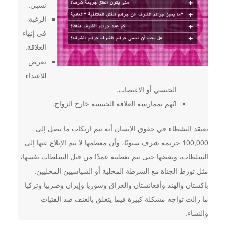
نسبي.
الرغبة
في إنهاء
العلاقة.
تعرض
للاعتداء
الجنسي أو الاغتصاب.
اتُهم بممارسة العلاقة الجنسية خارج الزواج.
يعتقد النشطاء في حقوق الإنسان أنه يتم ارتكاب ما يصل إلى
100,000 جريمة شرف سنويًا، وأن معظمها لا يتم الإبلاغ عنها إلى
السلطات، وبعضها حتى يتم تغطيته عمدًا من قبل السلطات نفسها،
مثل تورط الجناة مع الشرطة المحلية أو السياسيين المحليين.
باكستان والهند وأفغانستان والعراق وسوريا وإيران وصربيا وتركيا
ما زالت تواجه مشكلة كبيرة فيما يتعلق بالعنف ضد الفتيات
والنساء.