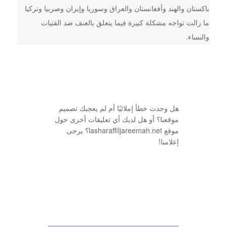
باكستان والهند وأفغانستان والعراق وسوريا وإيران وصربيا وتركيا
ما زالت تواجه مشكلة كبيرة فيما يتعلق بالعنف ضد الفتيات
والنساء.
هل وجدت خطأ إملائيًا أم لم يعجبك تصميم
موقعنا؟ أو هل لديك أي تعليقات أخرى حول
موقع lasharaffiljareemah.net؟ يرجى
إعلامنا!