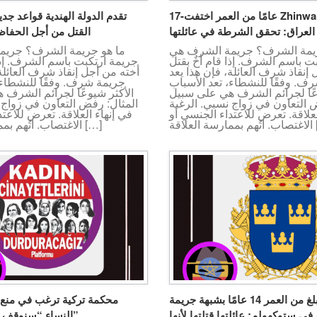
17-عامًا من العمر اختفت Zhinwar M. في
تقدم الدولة الهندية قواعد جدي
العراق: تحقق الشرطة في عائلتها
القتل من أجل الحفا
ريمة الشرف؟ جريمة الشرف هي
ما هو جريمة الشرف؟ جريم
ت باسم الشرف. إذا قام أخٌ بقتل
جريمة ارتكبت باسم الشرف. إذا 
إنقاذ شرف العائلة، فإن هذا يعد
أخته من أجل إنقاذ شرف العائلة،
ف. وفقًا للنشطاء، تعد الأسباب
جريمة شرف. وفقًا للنشطاء،
عًا لجرائم الشرف هي على سبيل
الأكثر شيوعًا لجرائم الشرف 
 التعاون في زواج نسبي. الرغبة
المثال: رفض التعاون في زواج 
لعلاقة. تعرض للاعتداء الجنسي أو
في إنهاء العلاقة. تعرض للاعت
اقة […]
الاغتصاب. اتُهم بممارسة العلاقة […]
قتل شابة تبلغ من العمر 14 عامًا بشبهة جريمة
محكمة تركية ترغب في منع
 ستوكهولم: عائلتها قتلتها لأنها
النساء “سنوقف القتل النسائي”