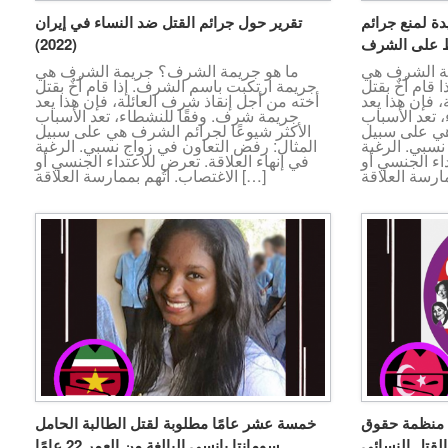
دة لمنع جرائم
تقرير حول جرائم القتل ضد النساء في إيران
ظ على الشرف
(2022)
ة الشرف هي
ما هو جريمة الشرف؟ جريمة الشرف هي
قام أخٌ بقتل
جريمة ارتكبت باسم الشرف. إذا قام أخٌ بقتل
 فإن هذا يعد
أخته من أجل إنقاذ شرف العائلة، فإن هذا يعد
 تعد الأسباب
جريمة شرف. وفقًا للنشطاء، تعد الأسباب
هي على سبيل
الأكثر شيوعًا لجرائم الشرف هي على سبيل
نسبي. الرغبة
المثال: رفض التعاون في زواج نسبي. الرغبة
داء الجنسي أو
في إنهاء العلاقة. تعرض للاعتداء الجنسي أو
الاغتصاب. اتُهم بممارسة العلاقة […]
 منظمة حقوق
خمسة عشر عامًا مطلوبة لقتل الطالبة الحامل
سومانتا بانسي البالغة من العمر 22 عامًا