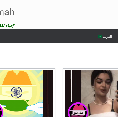
emah
إحياء لذكرى الضحايا لن ندع موتهم يمر دون عقاب!
العربية