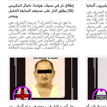
برون، ألمانيا
إطلاق نار في سنيك، هولندا: دانيال المكريني
(32) يطلق النار على صديقته السابقة الحامل
ة الشرف هي
قام أخٌ بقتل
وينتحر
 فإن هذا يعد
ما هو جريمة الشرف؟ جريمة الشرف هي
 تعد الأسباب
جريمة ارتكبت باسم الشرف. إذا قام أخٌ بقتل
هي على سبيل
أخته من أجل إنقاذ شرف العائلة، فإن هذا يعد
نسبي. الرغبة
جريمة شرف. وفقًا للنشطاء، تعد الأسباب
داء الجنسي أو
الأكثر شيوعًا لجرائم الشرف هي على سبيل
المثال: رفض التعاون في زواج نسبي. الرغبة
في إنهاء العلاقة. تعرض للاعتداء الجنسي أو
الاغتصاب. اتُهم بممارسة العلاقة […]
 تمسك المرأة
رجل أضرم النار في زوجته في ترام ألماني يتم