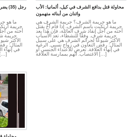
محاولة قتل بدافع الشرف في كيل، ألمانيا: الأب
واثنان من أبنائه متهمون
ما هو جريمة الشرف؟ جريمة الشرف هي
ما هو ج
جريمة ارتكبت باسم الشرف. إذا قام أخٌ بقتل
جريمة ارتكب
أخته من أجل إنقاذ شرف العائلة، فإن هذا يعد
أخته من أجل 
جريمة شرف. وفقًا للنشطاء، تعد الأسباب
جريمة شر
الأكثر شيوعًا لجرائم الشرف هي على سبيل
الأكثر شيو
المثال: رفض التعاون في زواج نسبي. الرغبة
المثال: رفض
في إنهاء العلاقة. تعرض للاعتداء الجنسي أو
في إنهاء ا
الاغتصاب. اتُهم بممارسة العلاقة […]
الاغتصاب. اتُهم بممارسة العل
محاولة ق