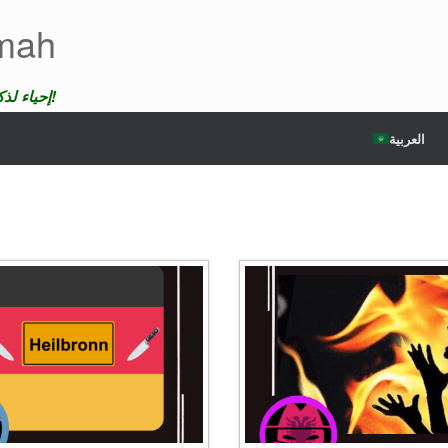
emah
إحياء لذكرى الضحايا لن ندع موتهم يمر دون عقاب!
العربية