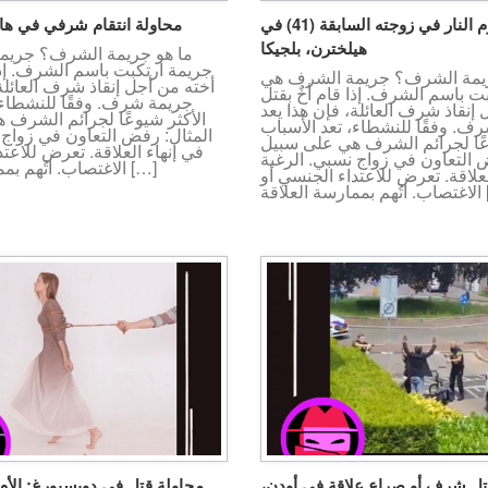
رجل (35) يضرم النار في زوجته السابقة (41) في
محاولة انتقام شرفي في هايل
هيلخترن، بلجيكا
ما هو جريمة الشرف؟ جريم
جريمة ارتكبت باسم الشرف. إذا 
ريمة الشرف؟ جريمة الشرف هي
أخته من أجل إنقاذ شرف العائلة،
ت باسم الشرف. إذا قام أخٌ بقتل
جريمة شرف. وفقًا للنشطاء،
إنقاذ شرف العائلة، فإن هذا يعد
الأكثر شيوعًا لجرائم الشرف 
ف. وفقًا للنشطاء، تعد الأسباب
المثال: رفض التعاون في زواج 
عًا لجرائم الشرف هي على سبيل
في إنهاء العلاقة. تعرض للاعت
 التعاون في زواج نسبي. الرغبة
الاغتصاب. اتُهم بممارسة العلاقة […]
لعلاقة. تعرض للاعتداء الجنسي أو
اقة […]
تل شرف أو صراع علاقة في أودن،
محاولة قتل في دويسبورغ: الأم