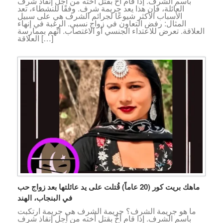
باسم الشرف. إذا قام أخٌ بقتل أخته من أجل إنقاذ شرف
العائلة، فإن هذا يعد جريمة شرف. وفقًا للنشطاء، تعد
الأسباب الأكثر شيوعًا لجرائم الشرف هي على سبيل
المثال: رفض التعاون في زواج نسبي. الرغبة في إنهاء
العلاقة. تعرض للاعتداء الجنسي أو الاغتصاب. اتُهم بممارسة
العلاقة […]
ماهك بريت كور (20 عاماً) قُتلت على يد عائلتها بعد زواج حب
في البنجاب، الهند
ما هو جريمة الشرف؟ جريمة الشرف هي جريمة ارتكبت
باسم الشرف. إذا قام أخٌ بقتل أخته من أجل إنقاذ شرف