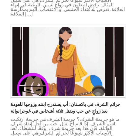
المثال: رفض التعاون في زواج نسبي. الرغبة في إنهاء
العلاقة. تعرض للاعتداء الجنسي أو الاغتصاب. اتُهم بممارسة
العلاقة […]
جرائم الشرف في باكستان: أب يستدرج ابنته وزوجها للعودة
بعد زواجٍ عن حب ويقتل ثلاثة أشخاص في غوجرانوالة
ما هو جريمة الشرف؟ جريمة الشرف هي جريمة ارتكبت
باسم الشرف. إذا قام أخٌ بقتل أخته من أجل إنقاذ شرف
العائلة، فإن هذا يعد جريمة شرف. وفقًا للنشطاء، تعد
الأسباب الأكثر شيوعًا لجرائم الشرف هي على سبيل