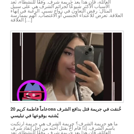
العائلة، فإن هذا يعد جريمة شرف. وفقًا للنشطاء، تعد
الأسباب الأكثر شيوعًا لجرائم الشرف هي على سبيل
المثال: رفض التعاون في زواج نسبي. الرغبة في إنهاء
العلاقة. تعرض للاعتداء الجنسي أو الاغتصاب. اتُهم بممارسة
العلاقة […]
20 عاماً فاطمة كريمова خُنقت في جريمة قتل بدافع الشرف
يُشتبه بوقوعها في تبليسي
ما هو جريمة الشرف؟ جريمة الشرف هي جريمة ارتكبت
باسم الشرف. إذا قام أخٌ بقتل أخته من أجل إنقاذ شرف
العائلة، فإن هذا يعد جريمة شرف. وفقًا للنشطاء، تعد