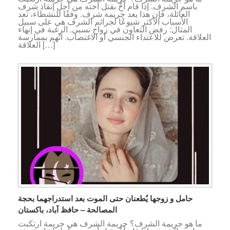
باسم الشرف. إذا قام أخٌ بقتل أخته من أجل إنقاذ شرف
العائلة، فإن هذا يعد جريمة شرف. وفقًا للنشطاء، تعد
الأسباب الأكثر شيوعًا لجرائم الشرف هي على سبيل
المثال: رفض التعاون في زواج نسبي. الرغبة في إنهاء
العلاقة. تعرض للاعتداء الجنسي أو الاغتصاب. اتُهم بممارسة
العلاقة […]
حامل و زوجها يُطعنان حتى الموت بعد استدراجهما بحجة
المصالحة – حافظ آباد، باكستان
ما هو جريمة الشرف؟ جريمة الشرف هي جريمة ارتكبت