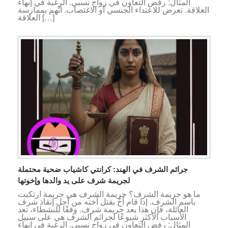
المثال: رفض التعاون في زواج نسبي. الرغبة في إنهاء
العلاقة. تعرض للاعتداء الجنسي أو الاغتصاب. اتُهم بممارسة
العلاقة […]
جرائم الشرف في الهند: كرانتي كاشياب ضحية محتملة
لجريمة شرف على يد والدها وإخوتها
ما هو جريمة الشرف؟ جريمة الشرف هي جريمة ارتكبت
باسم الشرف. إذا قام أخٌ بقتل أخته من أجل إنقاذ شرف
العائلة، فإن هذا يعد جريمة شرف. وفقًا للنشطاء، تعد
الأسباب الأكثر شيوعًا لجرائم الشرف هي على سبيل
المثال: رفض التعاون في زواج نسبي. الرغبة في إنهاء