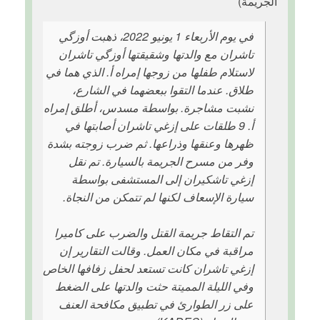
الجريمة)
في يوم الأربعاء 1 يونيو 2022، ذهبت أوزگي
تاشران مع والدتها وشقيقتها أوزگي تاشران
لاستلام طفلها من زوجها إمراه أ. الذي هما في
طلاق. عندما التقوا ببعضهما في الشارع،
نشبت مشاجرة. بواسطة مسدس، أطلق إمراه
أ. 9 طلقات على إزغي تاشران أصابتها في
ظهرها وعنقها وذراعها. ثم ضرب زوجته بشدة
وفر من مسرح الجريمة بالسيارة. تم نقل
إزغي تاشكيران إلى المستشفى بواسطة
سيارة الإسعاف لكنها لم تتمكن من النجاة.
تم التقاط جريمة القتل والضرب على كاميرا
مراقبة في مكان العمل. وقالت التقارير إن
إزغي تاشران كانت تستعد لحفل زفافها الخاص
وفي الليلة المميتة حثت والدتها على الضغط
على زر الطوارئ في تطبيق مكافحة العنف