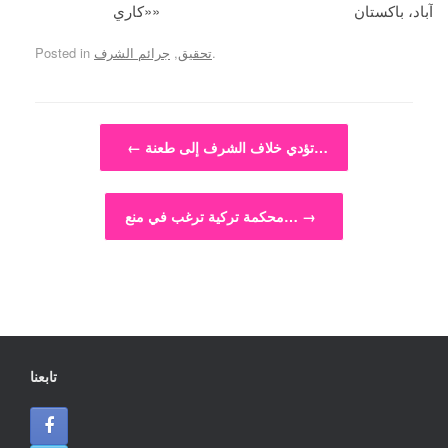
آباد، باكستان
«كاري»
.
تحقيق
,
جرائم الشرف
Posted in
Post navigation
تؤدي خلاف الشرف إلى طعنة…
←
→
محكمة تركية ترغب في منع…
تابعنا