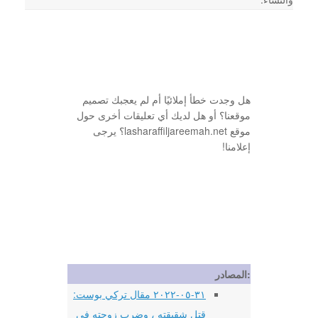
هل وجدت خطأ إملائيًا أم لم يعجبك تصميم
موقعنا؟ أو هل لديك أي تعليقات أخرى حول
موقع lasharaffiljareemah.net؟ يرجى
إعلامنا!
المصادر:
٣١-٠٥-٢٠٢٢ مقال تركي بوست:
قتل شقيقته ، وضرب زوجته في