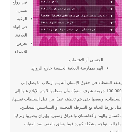
في زواج
نسبي.
الرغبة
في إنهاء
العلاقة.
تعرض
للاعتداء
الجنسي أو الاغتصاب.
اتُهم بممارسة العلاقة الجنسية خارج الزواج.
يعتقد النشطاء في حقوق الإنسان أنه يتم ارتكاب ما يصل إلى
100,000 جريمة شرف سنويًا، وأن معظمها لا يتم الإبلاغ عنها إلى
السلطات، وبعضها حتى يتم تغطيته عمدًا من قبل السلطات نفسها،
مثل تورط الجناة مع الشرطة المحلية أو السياسيين المحليين.
باكستان والهند وأفغانستان والعراق وسوريا وإيران وصربيا وتركيا
ما زالت تواجه مشكلة كبيرة فيما يتعلق بالعنف ضد الفتيات
والنساء.