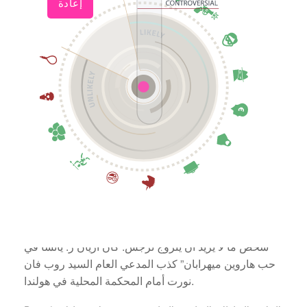
اختارت السلطات الهولندية الفاسدة الغيرة كدافع لها.
“شخص ما لا يريد أن يتزوج نرجس. كان آريان ر. يائساً في
حب هاروين ميهرابان” كذب المدعي العام السيد روب فان
نورت أمام المحكمة المحلية في هولندا.