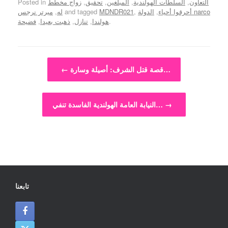
التعاون
,
السلطات الهولندية
,
المبلغين
,
تحقيق
,
زواج مخطط
Posted in
أحرقوا أحياء
,
الدولة narco
,
MDNDR021
and tagged
له
,
ميرتر نرجس
.
هولندا
,
تنازل
,
ذهبت بعيدا
,
فضيحة
Post navigation
قصة قتل الشرف: أصيلة وسارة…
←
→
النيابة العامة الهولندية الفاسدة تنفي…
تابعنا