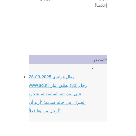
إعلامنا!
المصدر:
26-09-2025 مقال هولندي
www.ad.nl: رجل (32) يطلق النار
على صديقته السابقة ثم ينتحر،
الجيران في حالة صدمة: "أريد أن
أرحل من هنا فعلاً"