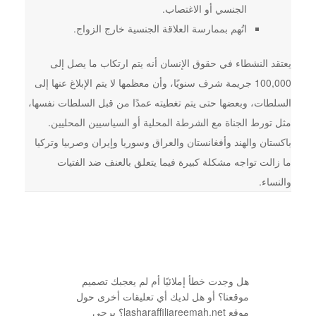
الجنسي أو الاغتصاب.
اتُهم بممارسة العلاقة الجنسية خارج الزواج.
يعتقد النشطاء في حقوق الإنسان أنه يتم ارتكاب ما يصل إلى
100,000 جريمة شرف سنويًا، وأن معظمها لا يتم الإبلاغ عنها إلى
السلطات، وبعضها حتى يتم تغطيته عمدًا من قبل السلطات نفسها،
مثل تورط الجناة مع الشرطة المحلية أو السياسيين المحليين.
باكستان والهند وأفغانستان والعراق وسوريا وإيران وصربيا وتركيا
ما زالت تواجه مشكلة كبيرة فيما يتعلق بالعنف ضد الفتيات
والنساء.
هل وجدت خطأ إملائيًا أم لم يعجبك تصميم
موقعنا؟ أو هل لديك أي تعليقات أخرى حول
موقع lasharaffiljareemah.net؟ يرجى