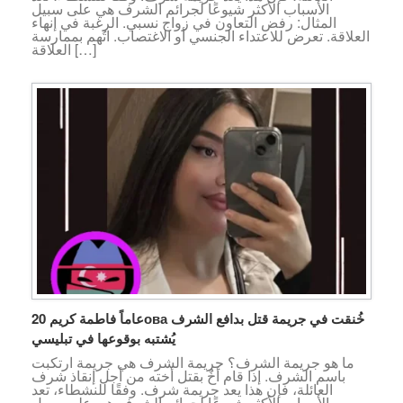
الأسباب الأكثر شيوعًا لجرائم الشرف هي على سبيل
المثال: رفض التعاون في زواج نسبي. الرغبة في إنهاء
العلاقة. تعرض للاعتداء الجنسي أو الاغتصاب. اتُهم بممارسة
العلاقة […]
20 عاماً فاطمة كريمова خُنقت في جريمة قتل بدافع الشرف
يُشتبه بوقوعها في تبليسي
ما هو جريمة الشرف؟ جريمة الشرف هي جريمة ارتكبت
باسم الشرف. إذا قام أخٌ بقتل أخته من أجل إنقاذ شرف
العائلة، فإن هذا يعد جريمة شرف. وفقًا للنشطاء، تعد
الأسباب الأكثر شيوعًا لجرائم الشرف هي على سبيل