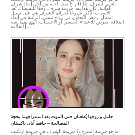
باسم الشرف. إذا قام أخٌ بقتل أخته من أجل إنقاذ شرف
العائلة، فإن هذا يعد جريمة شرف. وفقًا للنشطاء، تعد
الأسباب الأكثر شيوعًا لجرائم الشرف هي على سبيل
المثال: رفض التعاون في زواج نسبي. الرغبة في إنهاء
العلاقة. تعرض للاعتداء الجنسي أو الاغتصاب. اتُهم بممارسة
العلاقة […]
حامل و زوجها يُطعنان حتى الموت بعد استدراجهما بحجة
المصالحة – حافظ آباد، باكستان
ما هو جريمة الشرف؟ جريمة الشرف هي جريمة ارتكبت