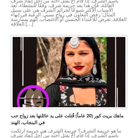
باسم الشرف. إذا قام أخٌ بقتل أخته من أجل إنقاذ شرف
العائلة، فإن هذا يعد جريمة شرف. وفقًا للنشطاء، تعد
الأسباب الأكثر شيوعًا لجرائم الشرف هي على سبيل
المثال: رفض التعاون في زواج نسبي. الرغبة في إنهاء
العلاقة. تعرض للاعتداء الجنسي أو الاغتصاب. اتُهم بممارسة
العلاقة […]
ماهك بريت كور (20 عاماً) قُتلت على يد عائلتها بعد زواج حب
في البنجاب، الهند
ما هو جريمة الشرف؟ جريمة الشرف هي جريمة ارتكبت
باسم الشرف. إذا قام أخٌ بقتل أخته من أجل إنقاذ شرف