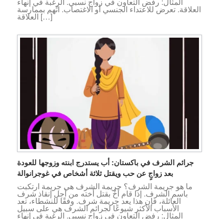
المثال: رفض التعاون في زواج نسبي. الرغبة في إنهاء
العلاقة. تعرض للاعتداء الجنسي أو الاغتصاب. اتُهم بممارسة
العلاقة […]
جرائم الشرف في باكستان: أب يستدرج ابنته وزوجها للعودة
بعد زواجٍ عن حب ويقتل ثلاثة أشخاص في غوجرانوالة
ما هو جريمة الشرف؟ جريمة الشرف هي جريمة ارتكبت
باسم الشرف. إذا قام أخٌ بقتل أخته من أجل إنقاذ شرف
العائلة، فإن هذا يعد جريمة شرف. وفقًا للنشطاء، تعد
الأسباب الأكثر شيوعًا لجرائم الشرف هي على سبيل
المثال: رفض التعاون في زواج نسبي. الرغبة في إنهاء