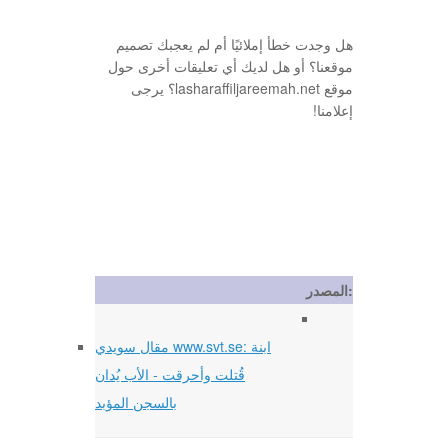
هل وجدت خطأ إملائيًا أم لم يعجبك تصميم
موقعنا؟ أو هل لديك أي تعليقات أخرى حول
موقع lasharaffiljareemah.net؟ يرجى
إعلامنا!
المصدر:
مقال سويدي www.svt.se: ابنة
قُتلت وأحرقت - الأب يُدان
بالسجن المؤبد