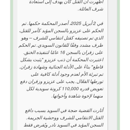
أظهرت أن القتل كان يهدف إلى استعادة
شرف العائلة.
في 2 أبريل 2025، أصدر المحكمة حكمها. تم
الحكم على عزيزو بالسجن المؤبد كآمر للقتل،
الذي تم تصنيفه كقتل انتقامي للشرف – وهو
ظرف مشدد وفقًا للقانون السويدي. تم الحكم
على زفران بالسجن 16 عامًا لتنفيذه الخنق.
اعتبرت المحكمة أن ذنب عزيزو "يثبت بشكل
قاطع" بناءً على الأدلة الجنائية وشهادة زفران.
تم تبرئة الأم لعدم وجود أدلة كافية على
تورطها الفعّال. يجب على عزيزو وزفران دفع
تعويض قدره 110,000 كرونة سويدية لكل
منهما لإخوة شاهدة وأخواتها.
أثارت القضية ضجة في السويد بسبب دافع
القتل الانتقامي للشرف ووحشية الجريمة.
السجن المؤبد في السويد نادر ويُفرض فقط