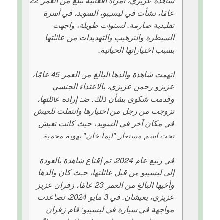
شاهدة عزيزي، امرأة أفغانية تبلغ من العمر 22
عامًا، نشأت في ليسيبو، السويد، في أسرة
تقليدية صارمة. لسنوات طويلة، واجهت
السيطرة والترهيب والتهديدات من عائلتها
بسبب اختياراتها الحياتية.
اتهمت شاهدة والدها البالغ من العمر 45 عامًا،
عزيزو رحمن عزيزي، بالاعتداء الجنسي
وقدمت شكوى بشأن ذلك. ضد إرادة عائلتها،
تزوجت من رجل من اختيارها وانتقلت للعيش
في مكان آخر في السويد، حيث كانت تعيش
تحت اسم مستعار "ليما خان" بهوية محمية.
في ربيع عام 2024، تم إقناع شاهدة بالعودة
إلى ليسيبو من قبل عائلتها، حيث كان والدها
وأخيها البالغ من العمر 23 عامًا، زفران عزيز
عزيزي، يعيشان. في 3 مايو 2024، تصاعدت
مواجهة في سيارة في ليسيبو: قام زفران