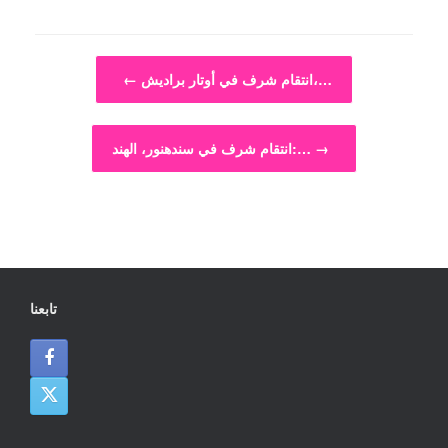
Post navigation
انتقام شرف في أوتار براديش،…
←
→
انتقام شرف في سندهنور، الهند:…
تابعنا