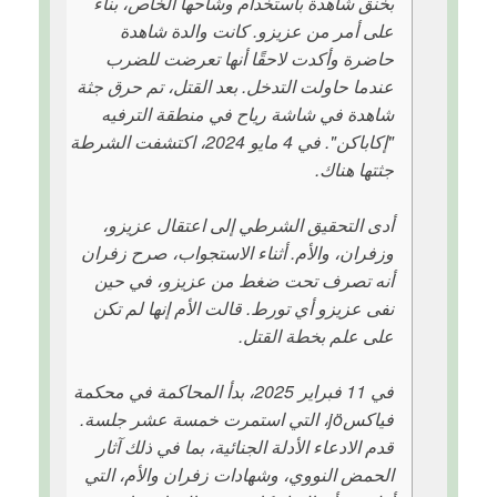
بخنق شاهدة باستخدام وشاحها الخاص، بناءً
على أمر من عزيزو. كانت والدة شاهدة
حاضرة وأكدت لاحقًا أنها تعرضت للضرب
عندما حاولت التدخل. بعد القتل، تم حرق جثة
شاهدة في شاشة رياح في منطقة الترفيه
"إكاباكن". في 4 مايو 2024، اكتشفت الشرطة
جثتها هناك.
أدى التحقيق الشرطي إلى اعتقال عزيزو،
وزفران، والأم. أثناء الاستجواب، صرح زفران
أنه تصرف تحت ضغط من عزيزو، في حين
نفى عزيزو أي تورط. قالت الأم إنها لم تكن
على علم بخطة القتل.
في 11 فبراير 2025، بدأ المحاكمة في محكمة
فياكسjö، التي استمرت خمسة عشر جلسة.
قدم الادعاء الأدلة الجنائية، بما في ذلك آثار
الحمض النووي، وشهادات زفران والأم، التي