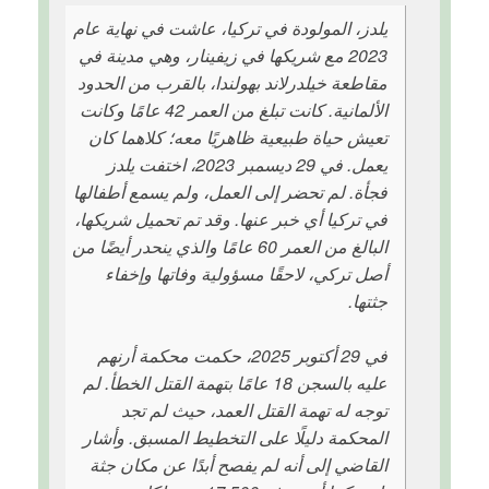
يلدز، المولودة في تركيا، عاشت في نهاية عام
2023 مع شريكها في زيفينار، وهي مدينة في
مقاطعة خيلدرلاند بهولندا، بالقرب من الحدود
الألمانية. كانت تبلغ من العمر 42 عامًا وكانت
تعيش حياة طبيعية ظاهريًا معه؛ كلاهما كان
يعمل. في 29 ديسمبر 2023، اختفت يلدز
فجأة. لم تحضر إلى العمل، ولم يسمع أطفالها
في تركيا أي خبر عنها. وقد تم تحميل شريكها،
البالغ من العمر 60 عامًا والذي ينحدر أيضًا من
أصل تركي، لاحقًا مسؤولية وفاتها وإخفاء
جثتها.
في 29 أكتوبر 2025، حكمت محكمة أرنهم
عليه بالسجن 18 عامًا بتهمة القتل الخطأ. لم
توجه له تهمة القتل العمد، حيث لم تجد
المحكمة دليلًا على التخطيط المسبق. وأشار
القاضي إلى أنه لم يفصح أبدًا عن مكان جثة