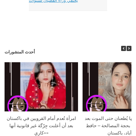
يختفي وراء القضبان لسنوات
أحدث المنشورات
جها يُطعنان حتى الموت بعد
امرأة تُعدم أمام القرويين في باكستان
ما بحجة المصالحة – حافظ
بعد أن أعلنت جِرْگة غير قانونية أنها
آباد، باكستان
«كاري»