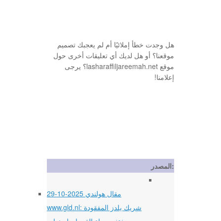
هل وجدت خطأ إملائيًا أم لم يعجبك تصميم
موقعنا؟ أو هل لديك أي تعليقات أخرى حول
موقع lasharaffiljareemah.net؟ يرجى
إعلامنا!
المصدر:
29-10-2025 مقال هولندي
www.gld.nl: شريك يلدز المفقودة