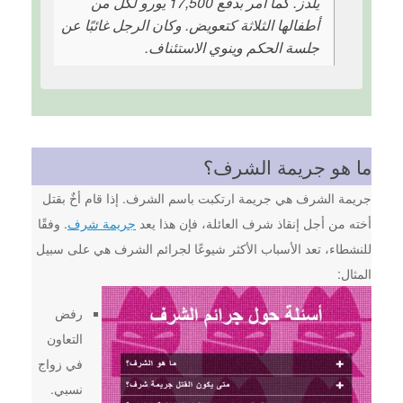
يلدز. كما أمر بدفع 17,500 يورو لكل من
أطفالها الثلاثة كتعويض. وكان الرجل غائبًا عن
جلسة الحكم وينوي الاستئناف.
ما هو جريمة الشرف؟
جريمة الشرف هي جريمة ارتكبت باسم الشرف. إذا قام أخٌ بقتل
أخته من أجل إنقاذ شرف العائلة، فإن هذا يعد
جريمة شرف
. وفقًا
للنشطاء، تعد الأسباب الأكثر شيوعًا لجرائم الشرف هي على سبيل
المثال:
رفض
التعاون
في زواج
نسبي.