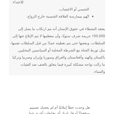
للاعتداء
الجنسي أو الاغتصاب.
اتُهم بممارسة العلاقة الجنسية خارج الزواج.
يعتقد النشطاء في حقوق الإنسان أنه يتم ارتكاب ما يصل إلى
100,000 جريمة شرف سنويًا، وأن معظمها لا يتم الإبلاغ عنها إلى
السلطات، وبعضها حتى يتم تغطيته عمدًا من قبل السلطات نفسها،
مثل تورط الجناة مع الشرطة المحلية أو السياسيين المحليين.
باكستان والهند وأفغانستان والعراق وسوريا وإيران وصربيا وتركيا
ما زالت تواجه مشكلة كبيرة فيما يتعلق بالعنف ضد الفتيات
والنساء.
هل وجدت خطأ إملائيًا أم لم يعجبك تصميم
موقعنا؟ أو هل لديك أي تعليقات أخرى حول