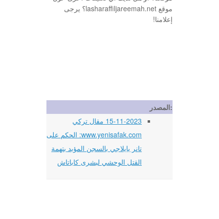
موقع lasharaffiljareemah.net؟ يرجى
إعلامنا!
المصدر:
15-11-2023 مقال تركي
www.yenisafak.com: الحكم على
تانر يايلاجي بالسجن المؤبد بتهمة
القتل الوحشي لبشرى كاباتاش