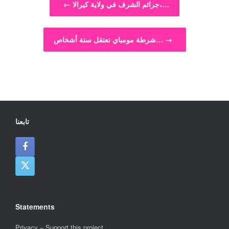
جرائم الشرف في ولاية كيرالا،…
←
→
شرطة مومباي تعتقل ستة أشخاص…
تابعنا
Statements
Privacy
–
Support this project