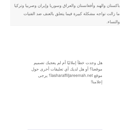
باكستان والهند وأفغانستان والعراق وسوريا وإيران وصربيا وتركيا
ما زالت تواجه مشكلة كبيرة فيما يتعلق بالعنف ضد الفتيات
والنساء.
هل وجدت خطأ إملائيًا أم لم يعجبك تصميم
موقعنا؟ أو هل لديك أي تعليقات أخرى حول
موقع lasharaffiljareemah.net؟ يرجى
إعلامنا!