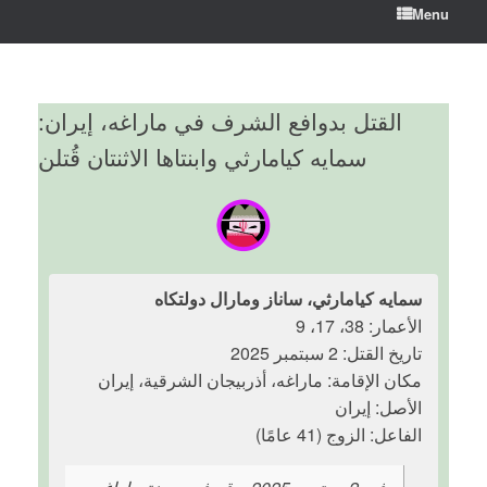
Menu
القتل بدوافع الشرف في ماراغه، إيران:
سمايه كيامارثي وابنتاها الاثنتان قُتلن
سمايه كيامارثي، ساناز ومارال دولتكاه
الأعمار: 38، 17، 9
تاريخ القتل: 2 سبتمبر 2025
مكان الإقامة: ماراغه، أذربيجان الشرقية، إيران
الأصل: إيران
الفاعل: الزوج (41 عامًا)