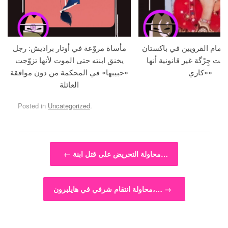
م أمام القرويين في باكستان
مأساة مروّعة في أوتار براديش: رجل
لنت جِرْگة غير قانونية أنها
يخنق ابنته حتى الموت لأنها تزوّجت
«كاري»
«حبيبها» في المحكمة من دون موافقة
العائلة
Posted in
Uncategorized
.
Post navigation
محاولة التحريض على قتل ابنة…
←
→
محاولة انتقام شرفي في هايلبرون،…