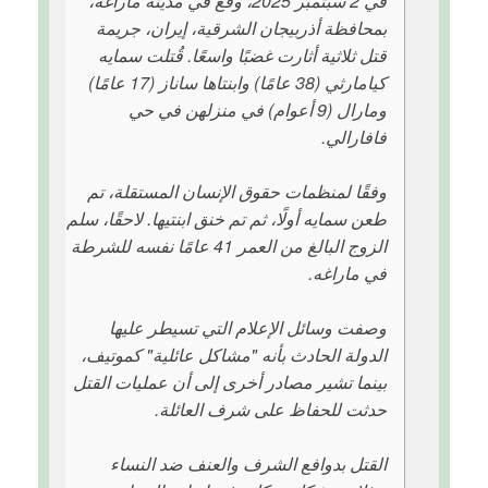
في 2 سبتمبر 2025، وقع في مدينة ماراغه،
بمحافظة أذربيجان الشرقية، إيران، جريمة
قتل ثلاثية أثارت غضبًا واسعًا. قُتلت سمايه
كيامارثي (38 عامًا) وابنتاها ساناز (17 عامًا)
ومارال (9 أعوام) في منزلهن في حي
فافارالي.
وفقًا لمنظمات حقوق الإنسان المستقلة، تم
طعن سمايه أولًا، ثم تم خنق ابنتيها. لاحقًا، سلم
الزوج البالغ من العمر 41 عامًا نفسه للشرطة
في ماراغه.
وصفت وسائل الإعلام التي تسيطر عليها
الدولة الحادث بأنه "مشاكل عائلية" كموتيف،
بينما تشير مصادر أخرى إلى أن عمليات القتل
حدثت للحفاظ على شرف العائلة.
القتل بدوافع الشرف والعنف ضد النساء