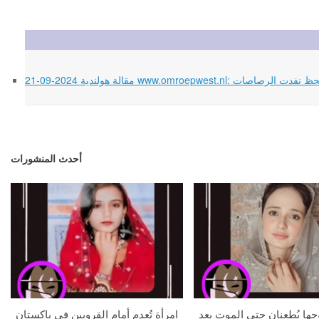
أحدث المنشورات
جها يُطعنان حتى الموت بعد
امرأة تُعدم أمام القرويين في باكستان