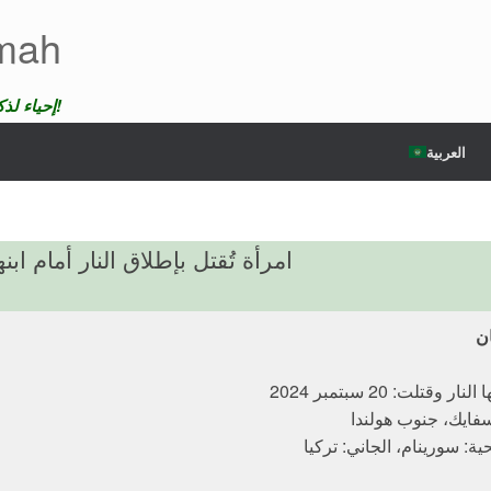
emah
إحياء لذكرى الضحايا لن ندع موتهم يمر دون عقاب!
العربية
امرأة تُقتل بإطلاق النار أمام ابنها البالغ من العمر
ان
 وقتلت: 20 سبتمبر 2024
سفايك، جنوب هولندا
ة: سورينام، الجاني: تركيا