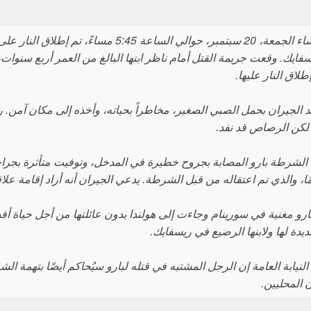
فايك. وقعت جريمة القتل أمام ناظر ابنها البالغ من العمر أربع سنوات،
طلاق النار عليها.
د الجيران بحمل الصبي الصغير، مخاطراً بحياته، وأخذه إلى مكان آمن.
، لكن الرصاص قد نفد.
لشرطة بارو المصابة بجروح خطيرة في المدخل، وتوفيت متأثرة بجراحها 
ارو مغنية في سورينام وجاءت إلى هولندا بدون عائلتها من أجل حياة 
يدة لها ولابنها الرضيع في ريسفايك.
النيابة العامة إن الرجل المشتبه في قتله لبارو سيُحاكم أيضًا بتهمة ا
 المحليين.