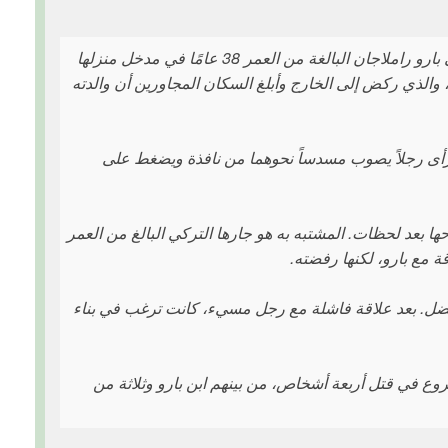
في مساء الجمعة، 20 سبتمبر، حوالي الساعة 5:45 مساءً، تم إطلاق النار على بارو راملاجان البالغة من العمر 38 عامًا في مدخل منزلها
 والذي ركض إلى الخارج وأبلغ السكان المجاورين أن والدته
 رأى رجلاً يصوب مسدساً نحوهما من نافذة ويضغط على
بعد لحظات. المشتبه به هو جارها التركي البالغ من العمر
أفضل. بعد علاقة فاشلة مع رجل مسيء، كانت ترغب في بناء
لشروع في قتل أربعة أشخاص، من بينهم ابن بارو وثلاثة من