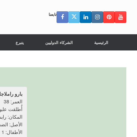
تابعنا
الرئيسية
الشركاء الدوليين
يتبرع
بارو راملاج
العمر: 38
أُطلقت عليها النار
المكان: راي
الأصل: الضحي
الأطفال: 1