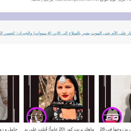
28-عامًا زهره خُنقت على يد زوجها في
ماهك بريت كور (20 عاماً) قُتلت على يد
حامل و زو