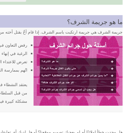
ما هو جريمة الشرف؟
جريمة الشرف هي جريمة ارتكبت باسم الشرف. إذا قام أخٌ بقتل أخته من 
رفض التعاون في
الرغبة في إنهاء ا
تعرض للاعتداء ا
اتُهم بممارسة ال
من قبل السلطات 
مشكلة كبيرة فيما
هل وجدت خطأ إملائيًا أم لم يعجبك تصميم موقعنا؟ أو هل لديك أي تعليقات أخرى حول موقع ljareemah.net