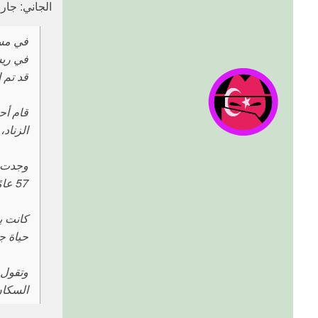
الجاني: جار
في ريس
قد تم إ
قام أح
الزناد
وجدت ا
57 عامًا، والذي تم اعتقاله من قبل الشرطة. يدعي الجيران أنه أراد إقامة علاقة مع بارو، لكنها رفضته.
كانت ب
حياة جد
وتقول 
السكان