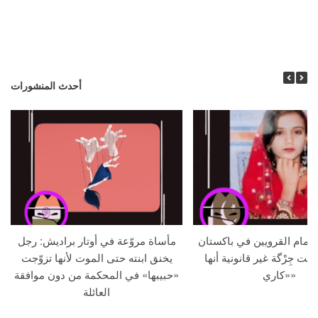
أحدث المنشورات
م أمام القرويين في باكستان
مأساة مروّعة في أوتار براديش: رجل
لنت جِرْگة غير قانونية أنها
يخنق ابنته حتى الموت لأنها تزوّجت
«كاري»
«حبيبها» في المحكمة من دون موافقة
العائلة