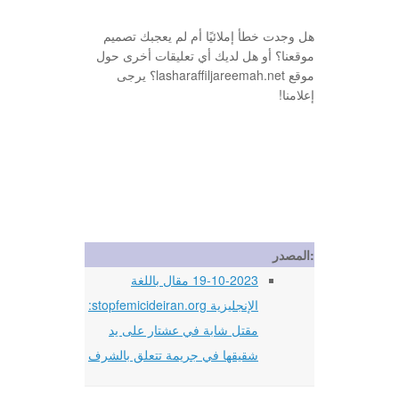
هل وجدت خطأ إملائيًا أم لم يعجبك تصميم
موقعنا؟ أو هل لديك أي تعليقات أخرى حول
موقع lasharaffiljareemah.net؟ يرجى
إعلامنا!
المصدر:
19-10-2023 مقال باللغة
الإنجليزية stopfemicideiran.org:
مقتل شابة في عشتار على يد
شقيقها في جريمة تتعلق بالشرف