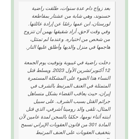
بعد زواج دام عدة سنوات، طلقت راضية
حسنوند، وهي شابة من عشتار بمقاطعة
لورستان، ابن عمها رغمًا عن إرادة عائلتها.
وفي وقت لاحق، أراد شقيقها بهمن أن تتزوج
من شخص من اختياره. وعندما لم تمتثل،
هاجمها في منزل والديها وأطلق عليها النار.
دخلت راضية في غيبوبة وتوفيت يوم الجمعة
12 أكتوبر/تشرين الأول 2023. ويسلط قتل
النساء هذا الضوء على المشكلة المستمرة
المتمثلة في العنف المرتبط بالشرف في
إيران، حيث يعاقب القضاء بشكل متساهل
جرائم القتل بسبب الشرف. على سبيل
المثال، تلقى والد رومينا أشرفي، الذي قتل
ابنته أثناء نومها، حكمًا بالسجن لمدة عامين لأن
المادة 301 من قانون العقوبات الإيراني تسمح
بتخفيف العقوبات على العنف المرتبط