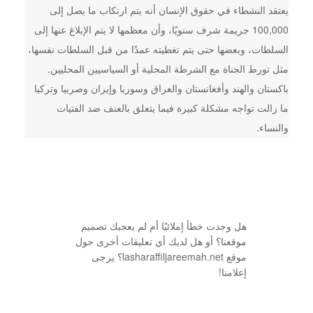
يعتقد النشطاء في حقوق الإنسان أنه يتم ارتكاب ما يصل إلى
100,000 جريمة شرف سنويًا، وأن معظمها لا يتم الإبلاغ عنها إلى
السلطات، وبعضها حتى يتم تغطيته عمدًا من قبل السلطات نفسها،
مثل تورط الجناة مع الشرطة المحلية أو السياسيين المحليين.
باكستان والهند وأفغانستان والعراق وسوريا وإيران وصربيا وتركيا
ما زالت تواجه مشكلة كبيرة فيما يتعلق بالعنف ضد الفتيات
والنساء.
هل وجدت خطأ إملائيًا أم لم يعجبك تصميم
موقعنا؟ أو هل لديك أي تعليقات أخرى حول
موقع lasharaffiljareemah.net؟ يرجى
إعلامنا!