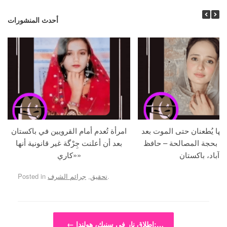
أحدث المنشورات
جها يُطعنان حتى الموت بعد
امرأة تُعدم أمام القرويين في باكستان
ما بحجة المصالحة – حافظ
بعد أن أعلنت جِرْگة غير قانونية أنها
آباد، باكستان
«كاري»
.
تحقيق
,
جرائم الشرف
Posted in
Post navigation
إطلاق نار في سنيك، هولندا:…
←