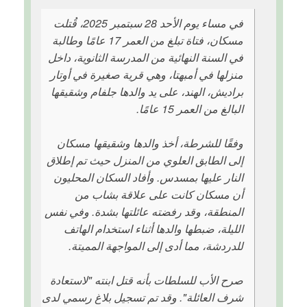
في مساء يوم الأحد 28 سبتمبر 2025، قُتلت
مسكان، فتاة تبلغ من العمر 17 عامًا وطالبة
في السنة النهائية من المدرسة الثانوية، داخل
منزلها في أمبهتا، وهي قرية صغيرة في أوتار
براديش، الهند، على يد والدها جلفام وشقيقها
البالغ من العمر 15 عامًا.
وفقًا للشرطة، أخذ والدها وشقيقها مسكان
إلى الطابق العلوي من المنزل حيث تم إطلاق
النار عليها بمسدس. وأفاد السكان المحليون
أن مسكان كانت على علاقة بشاب من
المنطقة، وقد رفضته عائلتها بشدة. وفي نفس
الليلة، ضبطها والدها أثناء استخدام الهاتف
للدردشة، مما أدى إلى المواجهة المميتة.
صرح الأب للسلطات بأنه قتل ابنته "لاستعادة
شرف العائلة". وقد تم تسجيل بلاغ رسمي لدى