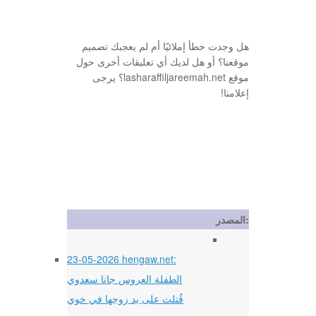
هل وجدت خطأ إملائيًا أم لم يعجبك تصميم
موقعنا؟ أو هل لديك أي تعليقات أخرى حول
موقع lasharaffiljareemah.net؟ يرجى
إعلامنا!
المصدر:
23-05-2026 hengaw.net:
الطفلة العروس جانا سعدوي
قُتلت على يد زوجها في خوي