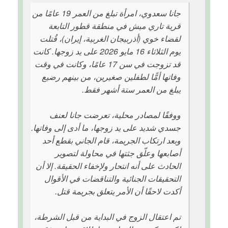
جانا سعدوي، امرأة تبلغ من العمر 19 عامًا من
قرية تاري ميش في منطقة قطور التابعة
لقضاء خوي (أذربيجان الغربية، إيران)، قُتلت
يوم الثلاثاء 16 مايو 2026 على يد زوجها. كانت
قد تزوجت في سن 17 عامًا، وكانت في وقت
وفاتها أمًّا لطفلين صغيرين، من بينهم رضيع
يبلغ من العمر ستة أشهر فقط.
ووفقًا لمصادر محلية، تعرضت جانا لعنف
جسدي شديد على يد زوجها، ما أدى إلى وفاتها.
وبعد ارتكاب الجريمة، قام الجاني بقطع أحد
أصابعها وعلّق جثتها في محاولة لتصوير
الحادث على أنه انتحار ولإخفاء الحقيقة. إلا أن
التحقيقات الجنائية والتناقضات في الأقوال
أكدت لاحقًا أن الأمر يتعلق بجريمة قتل.
تم اعتقال الزوج في البداية من قبل الشرطة،