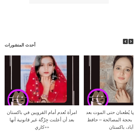
أحدث المنشورات
جها يُطعنان حتى الموت بعد
امرأة تُعدم أمام القرويين في باكستان
ما بحجة المصالحة – حافظ
بعد أن أعلنت جِرْگة غير قانونية أنها
آباد، باكستان
«كاري»