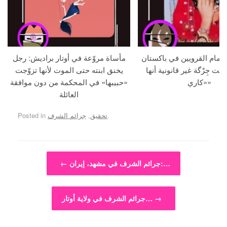
م أمام القرويين في باكستان
مأساة مروّعة في أوتار براديش: رجل
لنت جِرْگة غير قانونية أنها
يخنق ابنته حتى الموت لأنها تزوّجت
«كاري»
«حبيبها» في المحكمة من دون موافقة
العائلة
.
تحقيق
,
جرائم الشرف
Posted in
Post navigation
جرائم الشرف في مشهد، إيران:…
←
→
جرائم الشرف في ولاية أوتار…