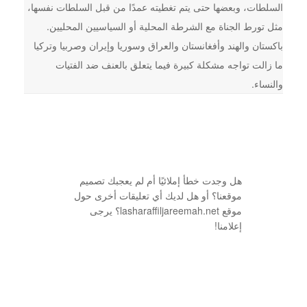
السلطات، وبعضها حتى يتم تغطيته عمدًا من قبل السلطات نفسها،
مثل تورط الجناة مع الشرطة المحلية أو السياسيين المحليين.
باكستان والهند وأفغانستان والعراق وسوريا وإيران وصربيا وتركيا
ما زالت تواجه مشكلة كبيرة فيما يتعلق بالعنف ضد الفتيات
والنساء.
هل وجدت خطأ إملائيًا أم لم يعجبك تصميم
موقعنا؟ أو هل لديك أي تعليقات أخرى حول
موقع lasharaffiljareemah.net؟ يرجى
إعلامنا!