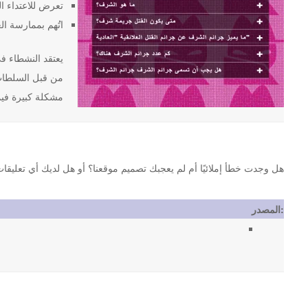
تعرض للاعتداء ا
اتُهم بممارسة ال
من قبل السلطات 
مشكلة كبيرة فيما
هل وجدت خطأ إملائيًا أم لم يعجبك تصميم موقعنا؟ أو هل لديك أي تعليقات أخرى حول موقع ljareemah.net
المصدر: