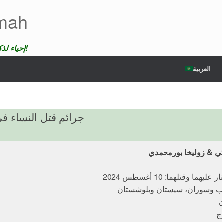
emah
إحياء لذكرى الضحايا لن ندع موتهم يمر دون عقاب!
العربية
جرائم قتل النساء ف
ي & زوليخا بورمحمدي
يهما وقتلهما: 10 أغسطس 2024
يب وسوران، سيستان وبلوشستان
ن
ج