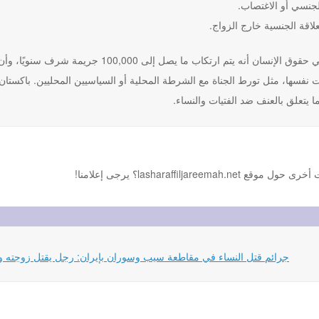
لجنسي أو الاغتصاب.
علاقة الجنسية خارج الزواج.
يعتقد النشطاء في حقوق الإنسان أنه يتم ارت
نفسها، مثل تورط الجناة مع الشرطة المحلية أو السياسيين المحليين. باكستان و
 يتعلق بالعنف ضد الفتيات والنساء.
lasharaffi؟ يرجى إعلامنا!
08-2024 مقال باللغة الإنجليزية من موقع stopfemicideiran.org: جرائم قتل النساء في مقاطعة سيب وسوران بإيران: رجل يقتل زو