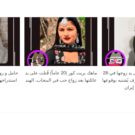
28-عامًا زهره خُنقت على يد زوجها في
ماهك بريت كور (20 عاماً) قُتلت على يد
حامل و زو
ف يُشتبه بوقوعها
عائلتها بعد زواج حب في البنجاب، الهند
استدراجه
إيران