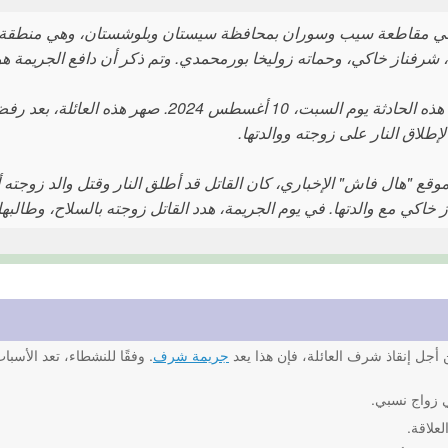
 مقاطعة سيب وسوران بمحافظة سيستان وبلوشستان، وهي منطقة نائ
 شرفناز خاكي، وحماته زوليخا بورمحمدي. وتم ذكر أن دافع الجريمة هو 
وقعت هذه الحادثة يوم السبت، 10 أغسطس 
لإطلاق النار على زوجته ووالدتها.
لموقع "هال فاش" الإخباري، كان القاتل قد أطلق النار وقتل والد زوجت
خاكي مع والدتها. في يوم الجريمة، هدد القاتل زوجته بالسلاح، وطالبها 
أجل إنقاذ شرف العائلة، فإن هذا يعد
جريمة شرف
. وفقًا للنشطاء، تعد الأسب
 زواج نسبي.
لعلاقة.