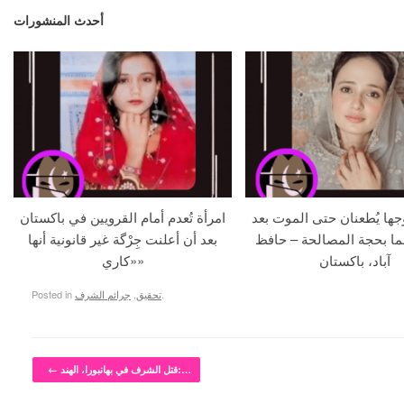
أحدث المنشورات
جها يُطعنان حتى الموت بعد
امرأة تُعدم أمام القرويين في باكستان
ما بحجة المصالحة – حافظ
بعد أن أعلنت جِرْگة غير قانونية أنها
آباد، باكستان
«كاري»
.
تحقيق
,
جرائم الشرف
Posted in
Post navigation
قتل الشرف في بهانبورا، الهند:…
←