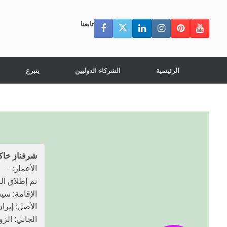
تابعنا
الرئيسية
الشركاء الدوليين
يتبرع
شرفناز خاك
الأعمار: -
تم إطلاق النار عل
الإقامة: س
الأصل: إيرا
الجاني: الزو