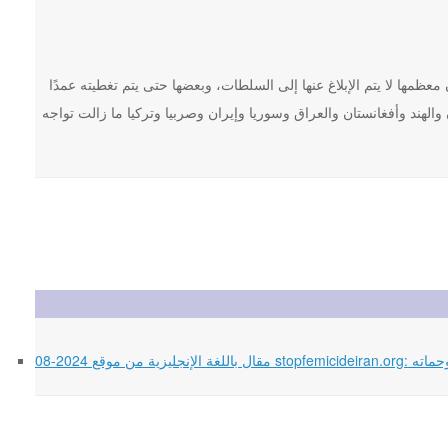
كاب ما يصل إلى 100,000 جريمة شرف سنويًا، وأن معظمها لا يتم الإبلاغ عنها إلى السلطات، وبعضها حتى يتم تغطيته عمدًا
الهند وأفغانستان والعراق وسوريا وإيران وصربيا وتركيا ما زالت تواجه
جته وحماته