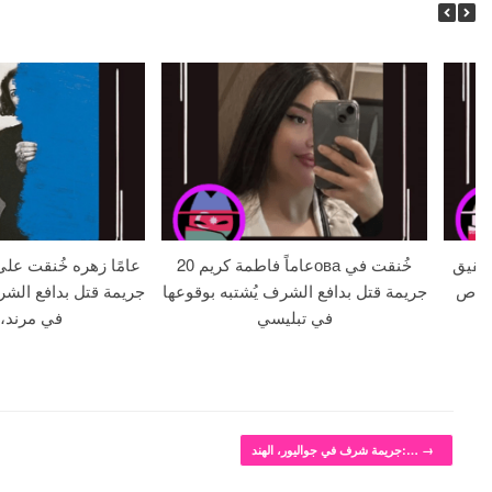
 18 عامًا وشقيق
20 عاماً فاطمة كريمова خُنقت في
لا بالرصاص
جريمة قتل بدافع الشرف يُشتبه بوقوعها
جريمة قتل بدافع الشر
في تبليسي
في مرند، 
→
جريمة شرف في جواليور، الهند:…