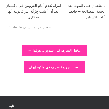
جها يُطعنان حتى الموت بعد
امرأة تُعدم أمام القرويين في باكستان
ما بحجة المصالحة – حافظ
بعد أن أعلنت جِرْگة غير قانونية أنها
آباد، باكستان
«كاري»
.
تحقيق
,
جرائم الشرف
Posted in
Post navigation
قتل الشرف في أبيلدورن، هولندا:…
←
→
جريمة شرف في ماكو، إيران:…
تابعنا