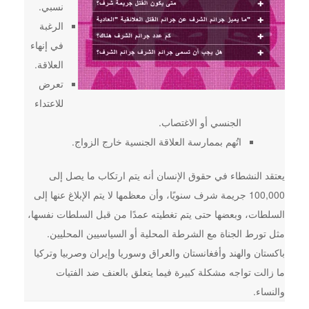
نسبي.
الرغبة
في إنهاء
العلاقة.
تعرض
للاعتداء
الجنسي أو الاغتصاب.
اتُهم بممارسة العلاقة الجنسية خارج الزواج.
يعتقد النشطاء في حقوق الإنسان أنه يتم ارتكاب ما يصل إلى
100,000 جريمة شرف سنويًا، وأن معظمها لا يتم الإبلاغ عنها إلى
السلطات، وبعضها حتى يتم تغطيته عمدًا من قبل السلطات نفسها،
مثل تورط الجناة مع الشرطة المحلية أو السياسيين المحليين.
باكستان والهند وأفغانستان والعراق وسوريا وإيران وصربيا وتركيا
ما زالت تواجه مشكلة كبيرة فيما يتعلق بالعنف ضد الفتيات
والنساء.