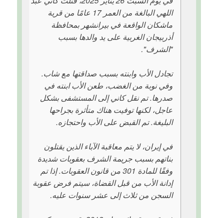
في يوم السبت 26 يناير 2025، قُتلت كاني عبد
اللهي البالغة من العمر 17 عامًا من قرية
ماشكان الواقعة في بيرانشهر بمحافظة
أذربيجان الغربية على يد والدها بسبب
"الشرف".
تجادل الأب وابنته بسبب صداقتها مع شاب.
وفي نوبة من الغضب، طعن الأب ابنته في
صدرها. تم نقل كاني إلى المستشفى بشكل
عاجل، لكنها توفيت هناك متأثرة بجراحها
البليغة. تم القبض على الأب واحتجازه.
في إيران، لا يتم معاقبة الآباء الذين يقتلون
بناتهم بسبب جريمة الشرف بعقوبات شديدة
وفقًا للمادة 301 من قانون العقوبات. إذا تم
إدانة الأب من قبل القضاة، سيتم فرض عقوبة
السجن من ثلاث إلى عشر سنوات عليه.