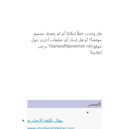
هل وجدت خطأ إملائيًا أم لم يعجبك تصميم
موقعنا؟ أو هل لديك أي تعليقات أخرى حول
موقع lasharaffiljareemah.net؟ يرجى
إعلامنا!
المصدر:
مقال باللغة الإنجليزية
www.stopfemicideiran.org: