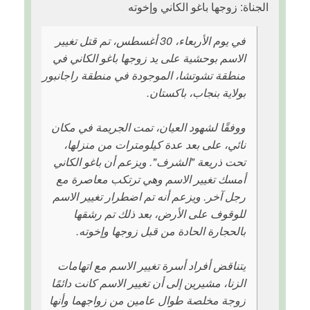
الجناة: زوجها باغو الكاني وإخوته
في يوم الأربعاء، 30 أغسطس، تم قتل تغيير
الاسم بوحشية على يد زوجها باغو الكاني في
منطقة تشوتشا، الموجودة في منطقة راجانبور
بولاية بنجاب، باكستان.
ووفقًا لشهود العيان، تمت الجريمة في مكان
نائي، على بعد عدة كيلومترات من منزلها،
تحت ذريعة "الشرف". ويزعم أن باغو الكاني
أمسك تغيير الاسم وهي ترتكب معاصرة مع
رجل آخر. ويزعم أنه تم اضطرار تغيير الاسم
للوقوف على الأرض، بعد ذلك تم رشقها
بالحجارة الحادة من قبل زوجها وإخوته.
يتناقض أفراد أسرة تغيير الاسم مع اتهامات
الزنا، مشيرين إلى أن تغيير الاسم كانت دائمًا
زوجة مخلصة طوال عامين من زواجهما وأنها