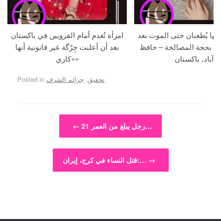
جها يُطعنان حتى الموت بعد
امرأة تُعدم أمام القرويين في باكستان
ما بحجة المصالحة – حافظ
بعد أن أعلنت جِرْگة غير قانونية أنها
آباد، باكستان
«كاري»
.
تحقيق
,
جرائم الشرف
Posted in
Post navigation
رجل يبلغ من العمر 21…
←
→
قتل النساء في كرج، إيران:…