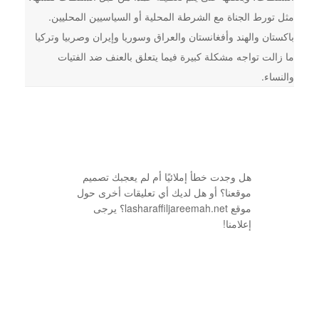
مثل تورط الجناة مع الشرطة المحلية أو السياسيين المحليين.
باكستان والهند وأفغانستان والعراق وسوريا وإيران وصربيا وتركيا
ما زالت تواجه مشكلة كبيرة فيما يتعلق بالعنف ضد الفتيات
والنساء.
هل وجدت خطأ إملائيًا أم لم يعجبك تصميم
موقعنا؟ أو هل لديك أي تعليقات أخرى حول
موقع lasharaffiljareemah.net؟ يرجى
إعلامنا!