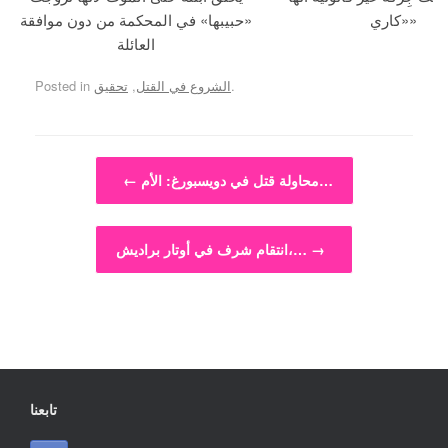
«كاري»
«حبيبها» في المحكمة من دون موافقة
العائلة
.
الشروع في القتل
,
تحقيق
Posted in
Post navigation
محاولة قتل في دويسبورغ: الأم…
←
→
انتقام شرف في أوتار براديش،…
تابعنا