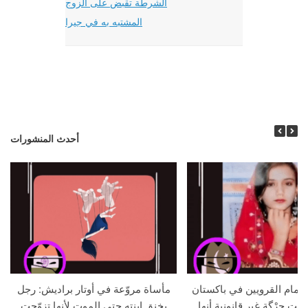
الشرطة تقبض على الزوج
المشتبه به في جيرا
أحدث المنشورات
م أمام القرويين في باكستان
مأساة مروّعة في أوتار براديش: رجل
لنت جِرْگة غير قانونية أنها
يخنق ابنته حتى الموت لأنها تزوّجت