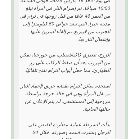
في يوم الأحد 16 مارس 2025، حوالي الساعة
10:00 صباحًا، تم إضرام النار في امرأة تبلغ
من العمر 46 عامًا من قبل زوجها في ترام في
مدينة جيرا، التي تبعد حوالي 60 كيلومترًا إلى
الجنوب من لايبزيغ. تم إلقاء البنزين عليها
وإشعال النار بها.
الزوج، تنغيزي كاكياشفيلي، من جورجيا، تمكن
من الهروب بعد أن ضغط الركاب على زر
الطوارئ، مما جعل أبواب الترام تفتح تلقائيًا.
استخدم سائق الترام طفاية حريق لإخماد النار.
تم نقل المرأة وهي في حالة حرجة بواسطة
مروحية إلى المستشفى. لم يتم الإعلان عن
حالتها الحالية.
بدأت الشرطة عملية مطاردة للقبض على
الرجل ونشرت اسمه وصورته. خلال 24