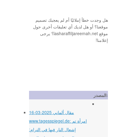
هل وجدت خطأ إملائيًا أم لم يعجبك تصميم
موقعنا؟ أو هل لديك أي تعليقات أخرى حول
موقع lasharaffiljareemah.net؟ يرجى
إعلامنا!
المصدر:
16-03-2025 مقال ألماني
www.tagesspiegel.de: امرأة تم
إشعال النار فيها في الترام: