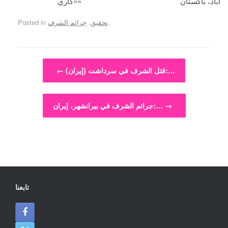
آباد، باكستان
«كاري»
.
تحقيق
,
جرائم الشرف
Posted in
Post navigation
قتل الشرف في سرداشت (إيران):…
←
→
جرائم الشرف في بيرانشهر، إيران:…
تابعنا