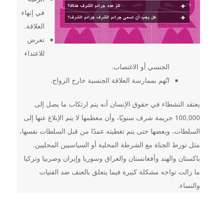
في إنهاء
العلاقة.
تعرض
للاعتداء
الجنسي أو الاغتصاب.
اتُهم بممارسة العلاقة الجنسية خارج الزواج.
يعتقد النشطاء في حقوق الإنسان أنه يتم ارتكاب ما يصل إلى
100,000 جريمة شرف سنويًا، وأن معظمها لا يتم الإبلاغ عنها إلى
السلطات، وبعضها حتى يتم تغطيته عمدًا من قبل السلطات نفسها،
مثل تورط الجناة مع الشرطة المحلية أو السياسيين المحليين.
باكستان والهند وأفغانستان والعراق وسوريا وإيران وصربيا وتركيا
ما زالت تواجه مشكلة كبيرة فيما يتعلق بالعنف ضد الفتيات
والنساء.