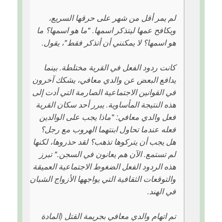
لم يمر أقل من شهر على حرقها السريع،
ويكافح عمها ليتذكر اسمها. "ما هو اسمها؟ ما
هو اسمها؟ لا يمكنني أن أتذكر فقط"، يقول.
كانت ردود الفعل في القرية مختلطة. بينما
يدافع البعض عن والدي معافي، يشكك آخرون
في القوانين الاجتماعية الصارمة التي أدت إلى
هذه النتيجة المأساوية. يبرر أحد سكان القرية
فعل والدي معافي: "ماذا يجب على الوالدين
فعله عندما تحاول ابنتهما الهروب مع رجل؟
هل يجب أن يتركوها تذهب؟ لقد حذروها، لكنها
لم تستمع. الآن هم يعانون في السجن." تبرز
هذه الردود الفعل الضغوط الاجتماعية العميقة
والتوقعات الثقافية التي يواجهها الأزواج الشبان
في الهند.
تم اتهام والدي معافي بجريمة القتل (المادة