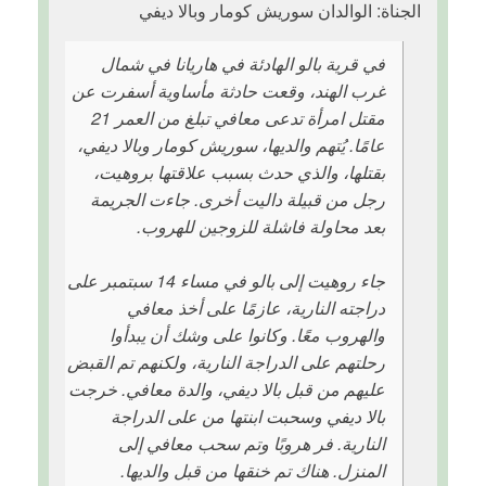
الجناة: الوالدان سوريش كومار وبالا ديفي
في قرية بالو الهادئة في هاريانا في شمال
غرب الهند، وقعت حادثة مأساوية أسفرت عن
مقتل امرأة تدعى معافي تبلغ من العمر 21
عامًا. يُتهم والديها، سوريش كومار وبالا ديفي،
بقتلها، والذي حدث بسبب علاقتها بروهيت،
رجل من قبيلة داليت أخرى. جاءت الجريمة
بعد محاولة فاشلة للزوجين للهروب.
جاء روهيت إلى بالو في مساء 14 سبتمبر على
دراجته النارية، عازمًا على أخذ معافي
والهروب معًا. وكانوا على وشك أن يبدأوا
رحلتهم على الدراجة النارية، ولكنهم تم القبض
عليهم من قبل بالا ديفي، والدة معافي. خرجت
بالا ديفي وسحبت ابنتها من على الدراجة
النارية. فر هروبًا وتم سحب معافي إلى
المنزل. هناك تم خنقها من قبل والديها.