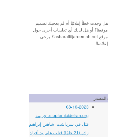
هل وجدت خطأ إملائيًا أم لم يعجبك تصميم
موقعنا؟ أو هل لديك أي تعليقات أخرى حول
موقع lasharaffiljareemah.net؟ يرجى
إعلامنا!
المصدر:
08-10-2023
stopfemicideiran.org: جريمة
قتل في سرداشت: شاهين إبراهيم
زاده (21 عامًا) قتلت على يد أفراد