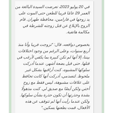
في 20 يوليو 2023، تعرضت السيدة البالغة من
العمر 29 عامًا فريبا للطعن حتى الموت على
يد زوجها في فارامين، محافظة طهران. قام
الزوج بالإبلاغ عن قتل زوجته للشرطة في
مكالمة هاتفية.
بخصوص دوافعه، قال: "تزوجت فريبا وأنا منذ
أربع سنوات، وعلى الرغم من وجود اختلافات
بيننا، إلا أنها لم تكن كبيرة بما يكفي لأرغب في
قتلها. حتى قبل بضعة أشهر، عندما أدركت
سلوكها المشبوه، كنت أراقبها بشكل غير
ملحوظ. لتصدمي، أدركت أنها كانت تحافظ
على علاقات مشبوهة، ليس فقط مع زوج
أختي ولكن أيضًا مع صديق لي. كنت مذهولًا
بشدة وحذرتها أن تكون حذرة بشأن سلوكها.
ولكن عندما رأيت أنها لم تتوقف عن هذه
الأفعال، قمت بطعنها بسكين."