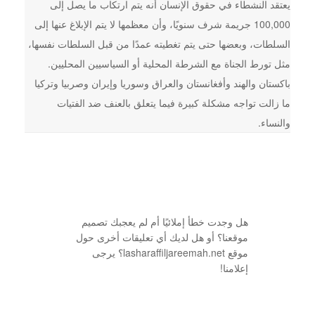
يعتقد النشطاء في حقوق الإنسان أنه يتم ارتكاب ما يصل إلى
100,000 جريمة شرف سنويًا، وأن معظمها لا يتم الإبلاغ عنها إلى
السلطات، وبعضها حتى يتم تغطيته عمدًا من قبل السلطات نفسها،
مثل تورط الجناة مع الشرطة المحلية أو السياسيين المحليين.
باكستان والهند وأفغانستان والعراق وسوريا وإيران وصربيا وتركيا
ما زالت تواجه مشكلة كبيرة فيما يتعلق بالعنف ضد الفتيات
والنساء.
هل وجدت خطأ إملائيًا أم لم يعجبك تصميم
موقعنا؟ أو هل لديك أي تعليقات أخرى حول
موقع lasharaffiljareemah.net؟ يرجى
إعلامنا!