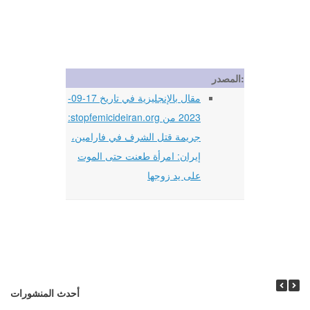
المصدر:
مقال بالإنجليزية في تاريخ 17-09-
2023 من stopfemicideiran.org:
جريمة قتل الشرف في فارامين،
إيران: امرأة طعنت حتى الموت
على يد زوجها
أحدث المنشورات