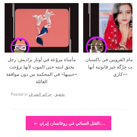
م أمام القرويين في باكستان
مأساة مروّعة في أوتار براديش: رجل
لنت جِرْگة غير قانونية أنها
يخنق ابنته حتى الموت لأنها تزوّجت
«كاري»
«حبيبها» في المحكمة من دون موافقة
العائلة
.
تحقيق
,
جرائم الشرف
Posted in
Post navigation
القتل النسائي في روفانسار، إيران:…
←