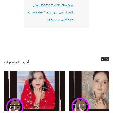
stopfemicideiran.org: قتل
النساء في پیرانشهر: شابة تُحرَق
حية على يد زوجها
أحدث المنشورات