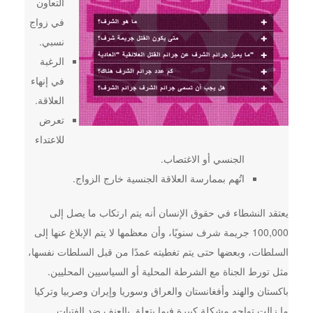
التعاون
في زواج
نسبي.
الرغبة
في إنهاء
العلاقة.
تعرض
للاعتداء
الجنسي أو الاغتصاب.
اتُهم بممارسة العلاقة الجنسية خارج الزواج.
يعتقد النشطاء في حقوق الإنسان أنه يتم ارتكاب ما يصل إلى
100,000 جريمة شرف سنويًا، وأن معظمها لا يتم الإبلاغ عنها إلى
السلطات، وبعضها حتى يتم تغطيته عمدًا من قبل السلطات نفسها،
مثل تورط الجناة مع الشرطة المحلية أو السياسيين المحليين.
باكستان والهند وأفغانستان والعراق وسوريا وإيران وصربيا وتركيا
ما زالت تواجه مشكلة كبيرة فيما يتعلق بالعنف ضد الفتيات