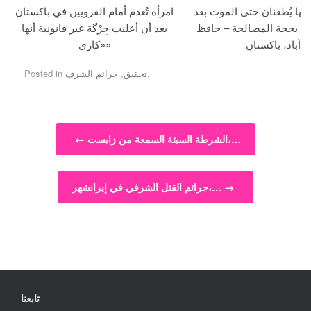
جها يُطعنان حتى الموت بعد
امرأة تُعدم أمام القرويين في باكستان
ما بحجة المصالحة – حافظ
بعد أن أعلنت جِرْگة غير قانونية أنها
آباد، باكستان
«كاري»
.
تحقيق
,
جرائم الشرف
Posted in
Post navigation
الشرطة السيئة السمعة من زايست،…
←
→
جرائم القتل الشرفي في إيرانشهر،…
تابعنا