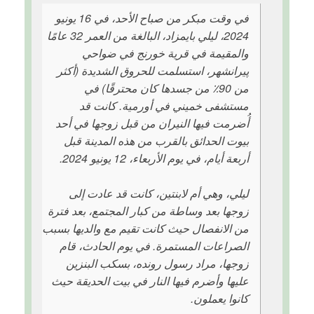
في وقت مبكر من صباح الأحد، في 16 يونيو
2024، ليلي بايمزاد، البالغة من العمر 32 عامًا
والمقيمة في قرية خورنج في ضواحي
پیرانشهر، استسلمت للحروق الشديدة (أكثر
من 90٪ من جسدها كان محترقًا) في
مستشفى خميني في أورمية. كانت قد
أُضرمت فيها النيران من قبل زوجها في أحد
بيوت الحدائق بالقرب من هذه المدينة قبل
أربعة أيام، في يوم الأربعاء، 12 يونيو 2024.
ليلي، وهي أم لابنتين، كانت قد عادت إلى
زوجها بعد وساطة من كبار المجتمع، بعد فترة
من الانفصال حيث كانت تقيم مع والديها بسبب
الصراعات المستمرة. في يوم الحادث، قام
زوجها، مراد رسول رونده، بسكب البنزين
عليها وأضرم فيها النار في بيت الحديقة حيث
كانوا يعملون.