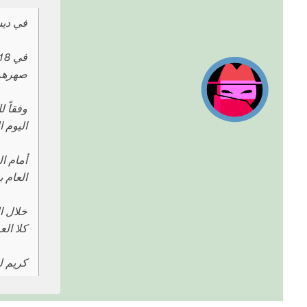
في ديسمبر 2024، أصبح كريم في هايلبر
صهرهم 
وفقاً 
اليوم 
أمام ا
العام 
كلا ال
كريم ل