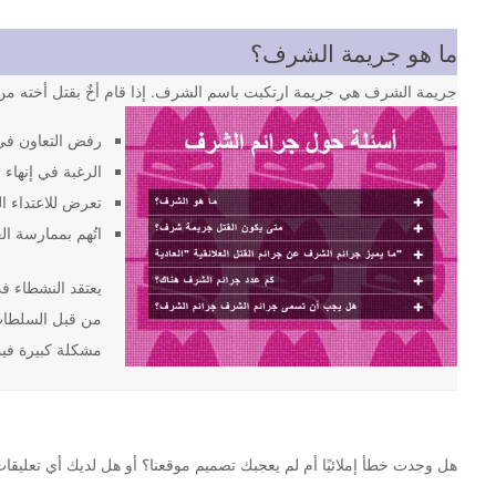
ما هو جريمة الشرف؟
جريمة الشرف هي جريمة ارتكبت باسم الشرف. إذا قام أخٌ بقتل أخته من 
رفض التعاون في
الرغبة في إنهاء ا
تعرض للاعتداء ا
اتُهم بممارسة ال
من قبل السلطات 
مشكلة كبيرة فيما
هل وجدت خطأ إملائيًا أم لم يعجبك تصميم موقعنا؟ أو هل لديك أي تعليقات أخرى حول موقع ljareemah.net