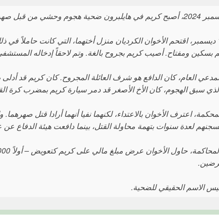
ون ضحية هجوم وحشي من قبل صهريه.
في 18 ديسمبر، اقتحم الأخوان الكرديان منزل أختهما، التي كانت حاملاً في
بسكين ومفتاح. أصيب كريم بجروح بالغة. وتم لاحقاً إدخاله المستش
للمدعي العام، كان الدافع هو شرف العائلة المجروح. كان كريم قد أدلى
الذي سبق الهجوم، كان الأخ الأصغر قد دمر سيارة كريم بمضرب كرة الق
لمحكمة، اعترف الأخوان بالاعتداء، لكنهما نفيا أنهما أرادا قتل صهرهما
بسجنهم لعدة سنوات بتهمة محاولة القتل، بينما دافعت هيئة الدفاع ع
عرضين.
يس الاسم الحقيقي للضحية.