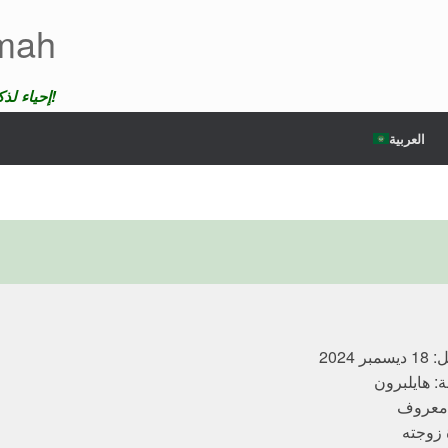
emah
إحياء لذكرى الضحايا لن ندع موتهم يمر دون عقاب!
العربية
 2024
ة: هايلبرون
 معروف
 زوجته