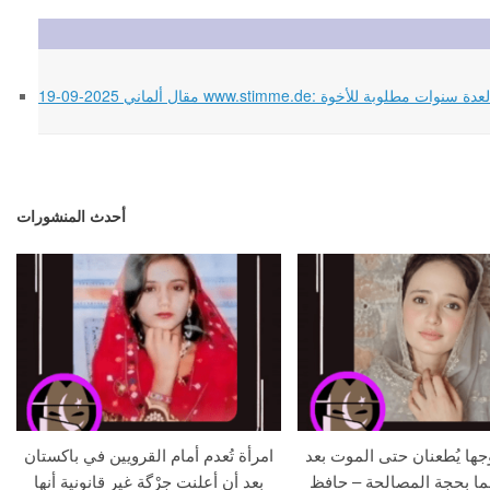
من صهر؟ السجن لعدة سنوات مطلوبة للأخوة
أحدث المنشورات
جها يُطعنان حتى الموت بعد
امرأة تُعدم أمام القرويين في باكستان
ما بحجة المصالحة – حافظ
بعد أن أعلنت جِرْگة غير قانونية أنها