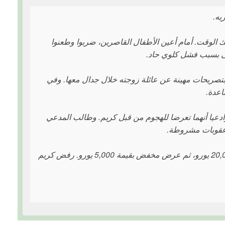
 ذلك الوقت. أمام أعين الأطفال القاصرين، ضربوا وطعنوا
فى بسبب فشل كلوي حاد.
 بتصريحات مهينة عن عائلة زوجته خلال جدال معها. وفي
اعدة.
. وادعيا أنهما تعرضا للهجوم من قبل كريم. وطالب المدعي
ن عقوبات مشروطة.
خلال المحاكمة، حاول الأخوان عرض مبلغ مالي على كريم كتعويض – أولاً 20,000 يورو، ثم عرض مخفض بقيمة 5,000 يورو. رفض كريم