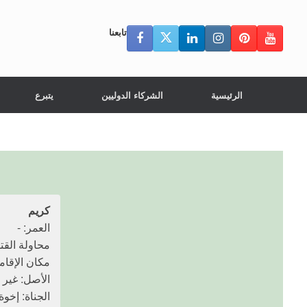
تابعنا
الرئيسية
الشركاء الدوليين
يتبرع
كريم
العمر: -
محاولة القتل: 18 ديسمبر
مكان الإقام
الأصل: غير
الجناة: إخوة