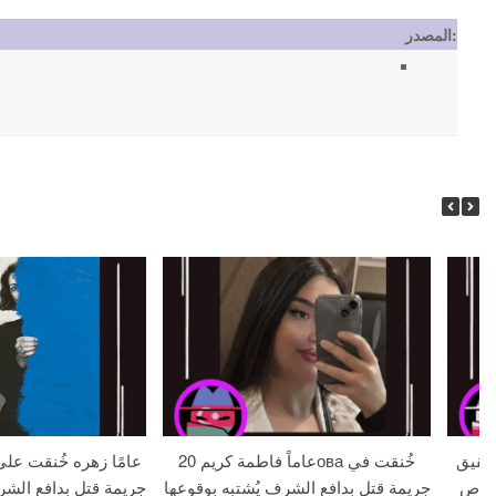
المصدر:
 18 عامًا وشقيق
20 عاماً فاطمة كريمова خُنقت في
لا بالرصاص
جريمة قتل بدافع الشرف يُشتبه بوقوعها
جريمة قتل بدافع الشر