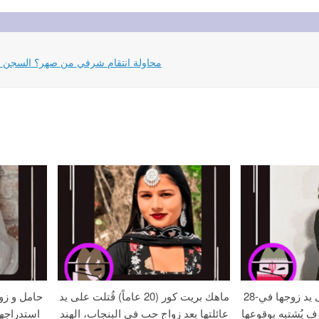
19-09-2025 مقال ألماني www.stimme.de: محاولة انتقام شرفي 
28-عامًا زهره خُنقت على يد زوجها في
ماهك بريت كور (20 عاماً) قُتلت على يد
حامل و زو
ف يُشتبه بوقوعها
عائلتها بعد زواج حب في البنجاب، الهند
استدراجه