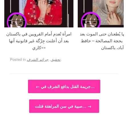
جها يُطعنان حتى الموت بعد
امرأة تُعدم أمام القرويين في باكستان
ما بحجة المصالحة – حافظ
بعد أن أعلنت جِرْگة غير قانونية أنها
آباد، باكستان
«كاري»
.
تحقيق
,
جرائم الشرف
Posted in
Post navigation
جريمة القتل بدافع الشرف في…
←
→
صبية في سن المراهقة قتلت…